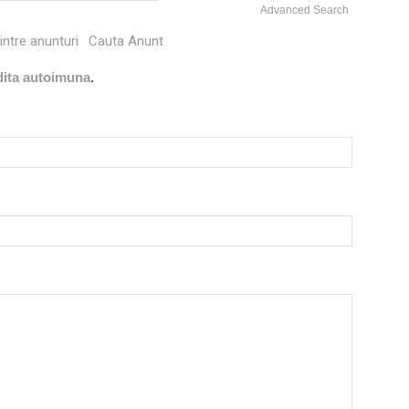
Advanced Search
intre anunturi
Cauta Anunt
idita autoimuna
.