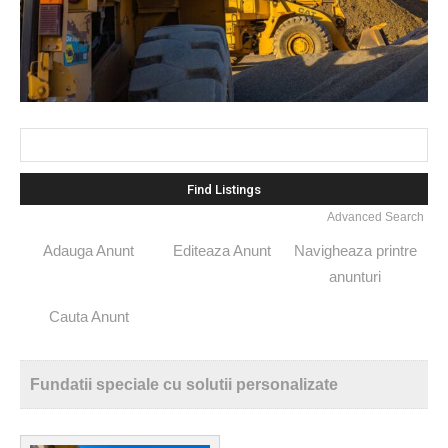
Search
for:
Advanced Search
Adauga Anunt
Editeaza Anunt
Navigheaza printre
anunturi
Cauta Anunt
Fundatii speciale cu solutii personalizate