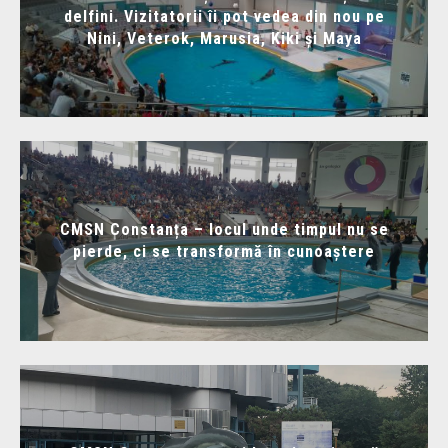
delfini. Vizitatorii îi pot vedea din nou pe
Nini, Veterok, Marusia, Kiki și Maya
CMSN Constanța – locul unde timpul nu se
pierde, ci se transformă în cunoaștere