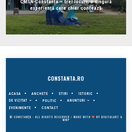
CMSN Constanța – trei locuri, o singură
experiență care chiar contează
CONSTANTA.RO
ACASA
ANCHETE
STIRI
ISTORIC
DE VIZITAT
ANUNTURI
POLITIC
EVENIMENTE
CONTACT
© CONSTANȚA - ALL RIGHTS RESERVED / MADE WITH
BY
DIGITALART
&
MWP