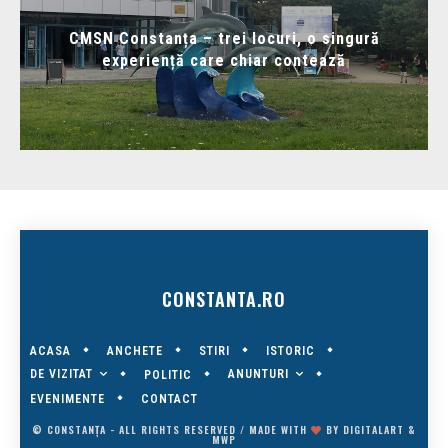
CMSN Constanța – trei locuri, o singură
experiență care chiar contează
CONSTANTA.RO
ACASA
ANCHETE
STIRI
ISTORIC
DE VIZITAT
ANUNTURI
POLITIC
EVENIMENTE
CONTACT
© CONSTANȚA - ALL RIGHTS RESERVED / MADE WITH
BY
DIGITALART
&
MWP