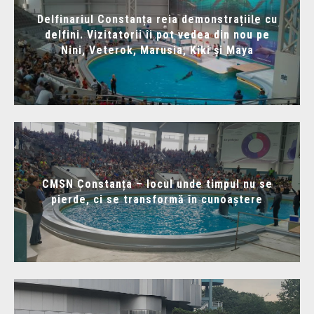
Delfinariul Constanța reia demonstrațiile cu
delfini. Vizitatorii îi pot vedea din nou pe
Nini, Veterok, Marusia, Kiki și Maya
CMSN Constanța – locul unde timpul nu se
pierde, ci se transformă în cunoaștere