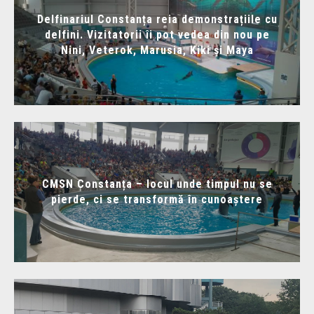
Delfinariul Constanța reia demonstrațiile cu
delfini. Vizitatorii îi pot vedea din nou pe
Nini, Veterok, Marusia, Kiki și Maya
CMSN Constanța – locul unde timpul nu se
pierde, ci se transformă în cunoaștere