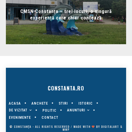
CMSN Constanța – trei locuri, o singură
experiență care chiar contează
CONSTANTA.RO
ACASA
ANCHETE
STIRI
ISTORIC
DE VIZITAT
ANUNTURI
POLITIC
EVENIMENTE
CONTACT
© CONSTANȚA - ALL RIGHTS RESERVED / MADE WITH
BY
DIGITALART
&
MWP