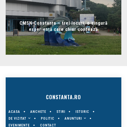
CMSN Constanța – trei locuri, o singură
experiență care chiar contează
CONSTANTA.RO
ACASA
ANCHETE
STIRI
ISTORIC
DE VIZITAT
ANUNTURI
POLITIC
EVENIMENTE
CONTACT