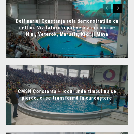
Delfinariul Constanța reia demonstrațiile cu
delfini. Vizitatorii îi pot vedea din nou pe
Nini, Veterok, Marusia, Kiki și Maya
CMSN Constanța – locul unde timpul nu se
pierde, ci se transformă în cunoaștere