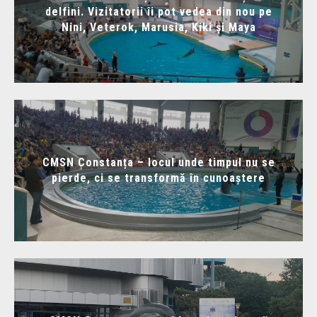
delfini. Vizitatorii îi pot vedea din nou pe
Nini, Veterok, Marusia, Kiki și Maya
CMSN Constanța – locul unde timpul nu se
pierde, ci se transformă în cunoaștere