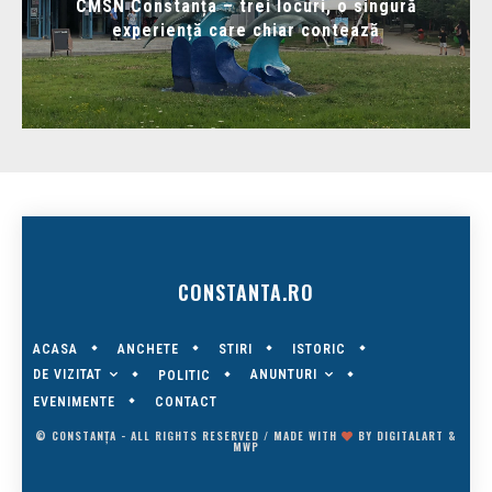
CMSN Constanța – trei locuri, o singură
experiență care chiar contează
CONSTANTA.RO
ACASA
ANCHETE
STIRI
ISTORIC
DE VIZITAT
ANUNTURI
POLITIC
EVENIMENTE
CONTACT
© CONSTANȚA - ALL RIGHTS RESERVED / MADE WITH
BY
DIGITALART
&
MWP