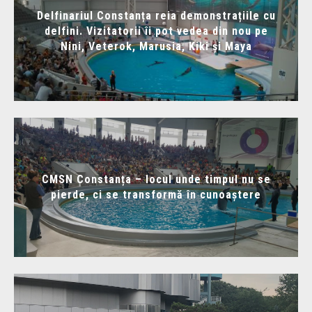
Delfinariul Constanța reia demonstrațiile cu
delfini. Vizitatorii îi pot vedea din nou pe
Nini, Veterok, Marusia, Kiki și Maya
CMSN Constanța – locul unde timpul nu se
pierde, ci se transformă în cunoaștere