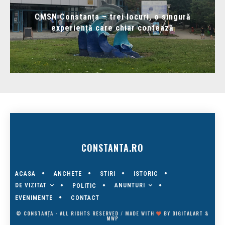
CMSN Constanța – trei locuri, o singură
experiență care chiar contează
CONSTANTA.RO
ACASA
ANCHETE
STIRI
ISTORIC
DE VIZITAT
ANUNTURI
POLITIC
EVENIMENTE
CONTACT
© CONSTANȚA - ALL RIGHTS RESERVED / MADE WITH
BY
DIGITALART
&
MWP