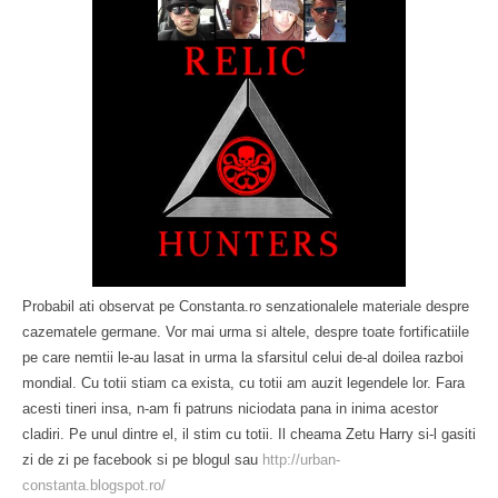
Probabil ati observat pe Constanta.ro senzationalele materiale despre
cazematele germane. Vor mai urma si altele, despre toate fortificatiile
pe care nemtii le-au lasat in urma la sfarsitul celui de-al doilea razboi
mondial. Cu totii stiam ca exista, cu totii am auzit legendele lor. Fara
acesti tineri insa, n-am fi patruns niciodata pana in inima acestor
cladiri. Pe unul dintre el, il stim cu totii. Il cheama Zetu Harry si-l gasiti
zi de zi pe facebook si pe blogul sau
http://urban-
constanta.blogspot.ro/