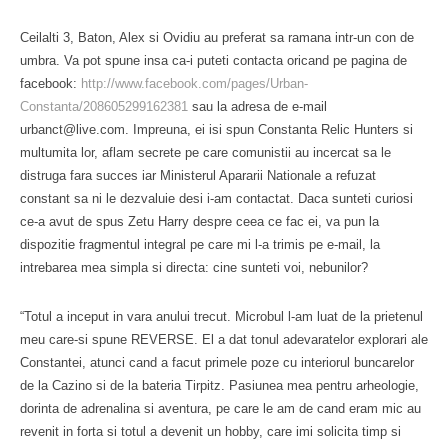
Ceilalti 3, Baton, Alex si Ovidiu au preferat sa ramana intr-un con de
umbra. Va pot spune insa ca-i puteti contacta oricand pe pagina de
facebook:
http://www.facebook.com/pages/Urban-
Constanta/208605299162381
sau la adresa de e-mail
urbanct@live.com. Impreuna, ei isi spun Constanta Relic Hunters si
multumita lor, aflam secrete pe care comunistii au incercat sa le
distruga fara succes iar Ministerul Apararii Nationale a refuzat
constant sa ni le dezvaluie desi i-am contactat. Daca sunteti curiosi
ce-a avut de spus Zetu Harry despre ceea ce fac ei, va pun la
dispozitie fragmentul integral pe care mi l-a trimis pe e-mail, la
intrebarea mea simpla si directa: cine sunteti voi, nebunilor?
“Totul a inceput in vara anului trecut. Microbul l-am luat de la prietenul
meu care-si spune REVERSE. El a dat tonul adevaratelor explorari ale
Constantei, atunci cand a facut primele poze cu interiorul buncarelor
de la Cazino si de la bateria Tirpitz. Pasiunea mea pentru arheologie,
dorinta de adrenalina si aventura, pe care le am de cand eram mic au
revenit in forta si totul a devenit un hobby, care imi solicita timp si