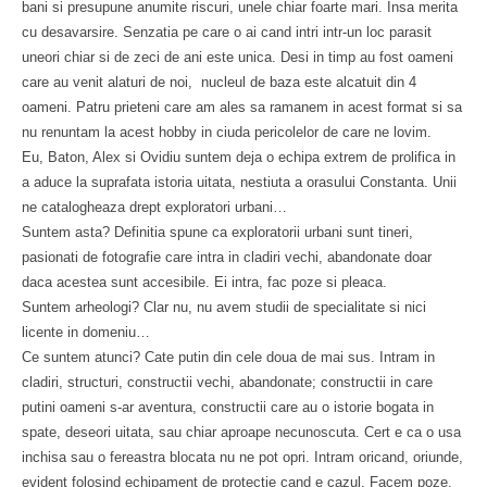
bani si presupune anumite riscuri, unele chiar foarte mari. Insa merita
cu desavarsire. Senzatia pe care o ai cand intri intr-un loc parasit
uneori chiar si de zeci de ani este unica. Desi in timp au fost oameni
care au venit alaturi de noi, nucleul de baza este alcatuit din 4
oameni. Patru prieteni care am ales sa ramanem in acest format si sa
nu renuntam la acest hobby in ciuda pericolelor de care ne lovim.
Eu, Baton, Alex si Ovidiu suntem deja o echipa extrem de prolifica in
a aduce la suprafata istoria uitata, nestiuta a orasului Constanta. Unii
ne catalogheaza drept exploratori urbani…
Suntem asta? Definitia spune ca exploratorii urbani sunt tineri,
pasionati de fotografie care intra in cladiri vechi, abandonate doar
daca acestea sunt accesibile. Ei intra, fac poze si pleaca.
Suntem arheologi? Clar nu, nu avem studii de specialitate si nici
licente in domeniu…
Ce suntem atunci? Cate putin din cele doua de mai sus. Intram in
cladiri, structuri, constructii vechi, abandonate; constructii in care
putini oameni s-ar aventura, constructii care au o istorie bogata in
spate, deseori uitata, sau chiar aproape necunoscuta. Cert e ca o usa
inchisa sau o fereastra blocata nu ne pot opri. Intram oricand, oriunde,
evident folosind echipament de protectie cand e cazul. Facem poze,