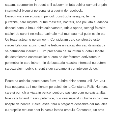
sapam, scormonim in trecut si il aducem in fata ochilor oamenilor prin
intermediul blogului personal si a paginii de facebook.
Deseori viata ne e pusa in pericol: constructii nesigure, lemne
putrezite, fiare ruginite, puturi mascate, bacterii, apa poluata si adanca
deseori pana la brau, chimicale varsate, sticla sparta, seringi folosite,
cabluri de curent neizolate, animale mai mult sau mai putin ostile etc.
Cu toate astea nu ne-am oprit. Consideram ca o constructie este
inacesibila doar atunci cand ne trebuie un excavator sau dinamita ca
sa patrundem inauntru. Cum procedam ca sa intram si detalii legate
de identificarea constructiilor si cum ne desfasuram activitatea in
perimetrul in care intram, tin de bucataria noastra interna si nu putem
sa dezvaluim public si sunt sigur ca oamenii vor intelege de ce.”
Poate ca articolul poate parea firav, subtire chiar pentru unii. Am vrut
insa neaparat sa-i mentionam pe baietii de la Constanta Relic Hunters,
care-si pun chiar viata in pericol pentru o pasiune cum nu exista alta.
Nu-i vezi tunand masini puternice, nu-i vezi rupand cluburile in picioare
noapte de noapte. Baietii astia, fara o pregatire deosebita dar mai ales
cu propriile resurse scot la iveala istoria orasului Constanta, un oras