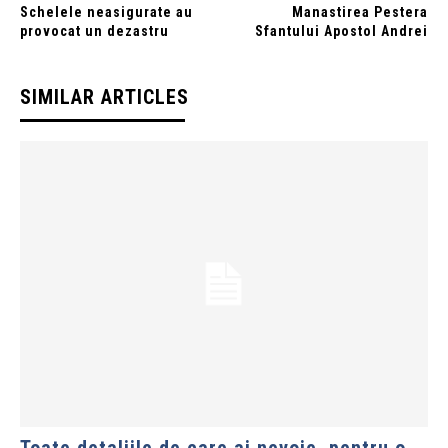
Schelele neasigurate au
Manastirea Pestera
provocat un dezastru
Sfantului Apostol Andrei
SIMILAR ARTICLES
Toate detaliile de care ai nevoie, pentru o