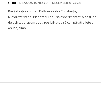
STIRI
DRAGOS IONESCU
-
DECEMBER 5, 2024
Dacă doriți să vizitați Delfinariul din Constanța,
Microrezervația, Planetariul sau să experimentați o sesiune
de echitație, acum aveți posibilitatea să cumpărați biletele
online, simplu...