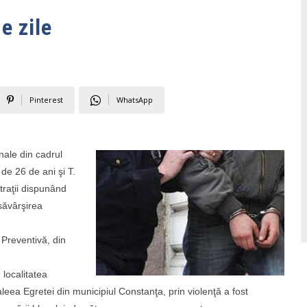
e zile
Pinterest
WhatsApp
inale din cadrul
 de 26 de ani şi T.
traţii dispunând
săvârşirea
 Preventivă, din
 localitatea
eea Egretei din municipiul Constanţa, prin violenţă a fost