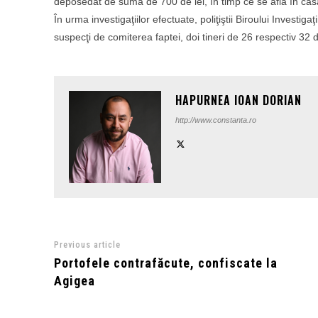
deposedat de suma de 700 de lei, în timp ce se afla în cas
În urma investigaţiilor efectuate, poliţiştii Biroului Investiga
suspecţi de comiterea faptei, doi tineri de 26 respectiv 32 
HAPURNEA IOAN DORIAN
http://www.constanta.ro
Previous article
Portofele contrafăcute, confiscate la
Agigea