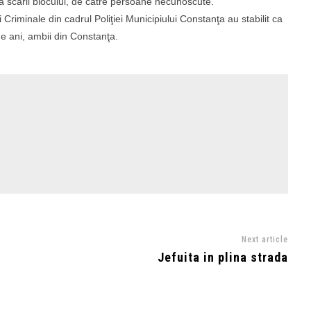
a scării blocului, de către persoane necunoscute.
ţii Criminale din cadrul Poliţiei Municipiului Constanţa au stabilit ca
de ani, ambii din Constanţa.
Next article
Jefuita in plina strada