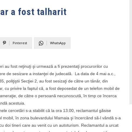
ar a fost talharit
Pinterest
WhatsApp
ri au fost reţinuţi şi urmează a fi prezentaţi procurorilor cu
re de sesizare a instanţei de judecată. La data de 4 mai a.c.,
5, poliţiştii Secţiei 2, au fost sesizaţi de către un tânăr, din
ar, cu privire la faptul că, a fost deposedat de un telefon mobil de
generaţie, de către o persoană necunoscută, în timp ce încerca
vândă acestuia.
mele cercetări s-a stabilit că la ora 13.00, reclamantul găsise
ul mobil, în zona bulevardului Mamaia şi încercând să-l vândă s-a
t cu doi tineri care au venit cu un autoturism. Reclamantul a urcat