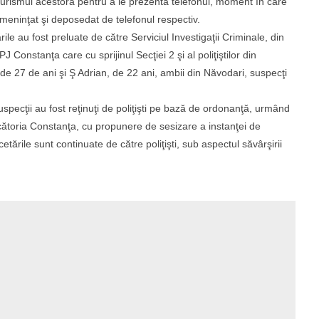
turismul acestora pentru a le prezenta telefonul, moment în care
ameninţat şi deposedat de telefonul respectiv.
ile au fost preluate de către Serviciul Investigaţii Criminale, din
PJ Constanţa care cu sprijinul Secţiei 2 şi al poliţiştilor din
, de 27 de ani şi Ş Adrian, de 22 ani, ambii din Năvodari, suspecţi
pecţii au fost reţinuţi de poliţişti pe bază de ordonanţă, urmând
ecătoria Constanţa, cu propunere de sesizare a instanţei de
tările sunt continuate de către poliţişti, sub aspectul săvârşirii