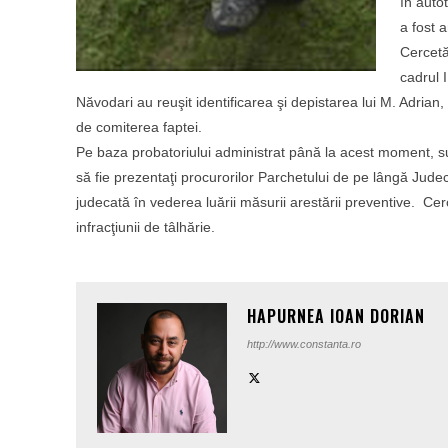
în auto
a fost 
Cercetăr
cadrul I
Năvodari au reuşit identificarea şi depistarea lui M. Adrian
de comiterea faptei.
Pe baza probatoriului administrat până la acest moment, sus
să fie prezentaţi procurorilor Parchetului de pe lângă Jud
judecată în vederea luării măsurii arestării preventive. Cerce
infracţiunii de tâlhărie.
HAPURNEA IOAN DORIAN
http://www.constanta.ro