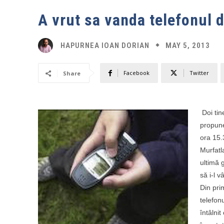
A vrut sa vanda telefonul d
MAY 5, 2013
HAPURNEA IOAN DORIAN
Facebook
Twitter
Share
Doi tine
propune
ora 15.3
Murfatl
ultimă 
să i-l 
Din pri
telefon
întâlni