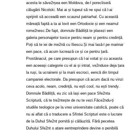
acesta le săve2rșea een Moldova, de-l porecliseră
călugării Nicolski. Mai ai și tupeul să ne spui că l-ai
sprijinit să acceadă een scaunul patriarhal. Cu această
măreață faptă a ta ai lovit een Ortodoxie și een neamul
rome2nesc.De fapt, domnule Bădiliță te plasezi een
galeria personajelor toxice pentru neam și pentru credință.
Poți să te iei de me2nă cu Iliescu.Și mai lasă-l pe marinar
een pace, că acum lucrează ce și ce pentru țară.
Prostănacul, pe care presupun că l-ai votat și cu aceasta
een aceeași categorie cu el ai și intrat, ve2nduse deja țara
la ruși, la ucraineni și la marii escroci, eencă din timpul
campaniei electorale. Da presupun că acum dacă nu vinzi
ceva acolo, neam, credință, nu ești cool, nu ești trendy.
Domnule Bădiliță, eu zic să lași een pace Sfe2nta
Scriptură, că te tre2ntește de nu te vezi.Făce2ndu-ți
studiile teologice pe la vreo universitate catolică, poate că
nu ai aflat că o traducere a Sfintei Scripturi este o lucrare
de la Duhul Sfe2nt pornită și călăuzită. Fără pecetea
Duhului Sfe2nt o atare eentreprindere devine o penibilă