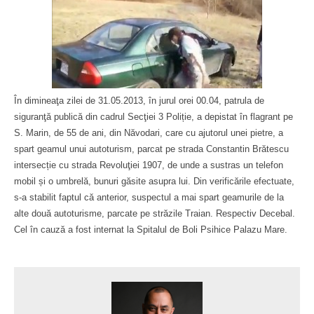
În dimineaţa zilei de 31.05.2013, în jurul orei 00.04, patrula de
siguranţă publică din cadrul Secţiei 3 Poliție, a depistat în flagrant pe
S. Marin, de 55 de ani, din Năvodari, care cu ajutorul unei pietre, a
spart geamul unui autoturism, parcat pe strada Constantin Brătescu
intersecție cu strada Revoluţiei 1907, de unde a sustras un telefon
mobil și o umbrelă, bunuri găsite asupra lui. Din verificările efectuate,
s-a stabilit faptul că anterior, suspectul a mai spart geamurile de la
alte două autoturisme, parcate pe străzile Traian. Respectiv Decebal.
Cel în cauză a fost internat la Spitalul de Boli Psihice Palazu Mare.