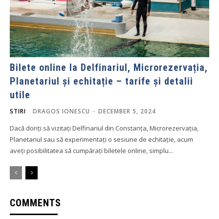
Bilete online la Delfinariul, Microrezervația,
Planetariul și echitație – tarife și detalii
utile
STIRI
DRAGOS IONESCU
-
DECEMBER 5, 2024
Dacă doriți să vizitați Delfinariul din Constanța, Microrezervația,
Planetariul sau să experimentați o sesiune de echitație, acum
aveți posibilitatea să cumpărați biletele online, simplu...
COMMENTS