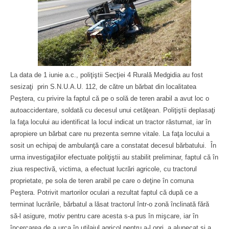
La data de 1 iunie a.c., poliţiştii Secţiei 4 Rurală Medgidia au fost
sesizaţi prin S.N.U.A.U. 112, de către un bărbat din localitatea
Peştera, cu privire la faptul că pe o solă de teren arabil a avut loc o
autoaccidentare, soldată cu decesul unui cetăţean. Poliţiştii deplasaţi
la faţa locului au identificat la locul indicat un tractor răsturnat, iar în
apropiere un bărbat care nu prezenta semne vitale. La faţa locului a
sosit un echipaj de ambulanţă care a constatat decesul bărbatului. În
urma investigaţiilor efectuate poliţiştii au stabilit preliminar, faptul că în
ziua respectivă, victima, a efectuat lucrări agricole, cu tractorul
proprietate, pe sola de teren arabil pe care o deţine în comuna
Peştera. Potrivit martorilor oculari a rezultat faptul că după ce a
terminat lucrările, bărbatul a lăsat tractorul într-o zonă înclinată fără
să-l asigure, motiv pentru care acesta s-a pus în mişcare, iar în
încercarea de a urca în utilajul agricol pentru a-l opri, a alunecat şi a