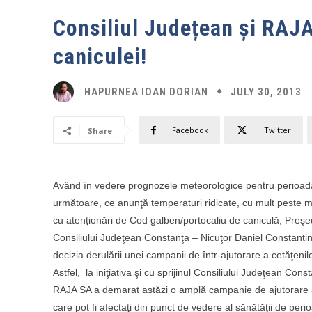
Consiliul Județean și RAJA
caniculei!
JULY 30, 2013
HAPURNEA IOAN DORIAN
Facebook
Twitter
Share
Având în vedere prognozele meteorologice pentru perioad
următoare, ce anunţă temperaturi ridicate, cu mult peste 
cu atenţionări de Cod galben/portocaliu de caniculă, Preşe
Consiliului Judeţean Constanţa – Nicuţor Daniel Constantin
decizia derulării unei campanii de într-ajutorare a cetăţenilo
Astfel, la iniţiativa şi cu sprijinul Consiliului Judeţean Cons
RAJA SA a demarat astăzi o amplă campanie de ajutorare a
care pot fi afectaţi din punct de vedere al sănătăţii de peri