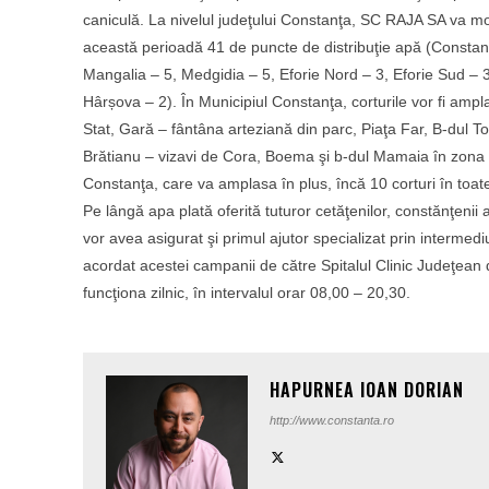
caniculă. La nivelul judeţului Constanţa, SC RAJA SA va m
această perioadă 41 de puncte de distribuţie apă (Constan
Mangalia – 5, Medgidia – 5, Eforie Nord – 3, Eforie Sud – 3
Hârșova – 2). În Municipiul Constanţa, corturile vor fi amp
Stat, Gară – fântâna arteziană din parc, Piaţa Far, B-dul Tom
Brătianu – vizavi de Cora, Boema şi b-dul Mamaia în zona De
Constanţa, care va amplasa în plus, încă 10 corturi în toat
Pe lângă apa plată oferită tuturor cetăţenilor, constănţenii a
vor avea asigurat şi primul ajutor specializat prin intermediul
acordat acestei campanii de către Spitalul Clinic Judeţean
funcţiona zilnic, în intervalul orar 08,00 – 20,30.
HAPURNEA IOAN DORIAN
http://www.constanta.ro