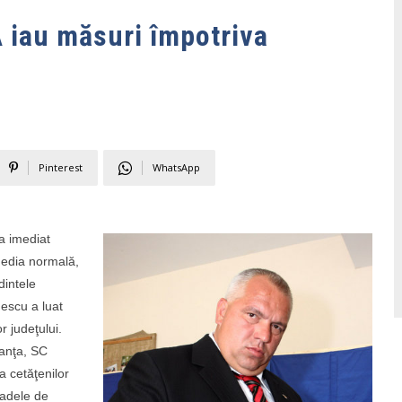
 iau măsuri împotriva
Pinterest
WhatsApp
a imediat
media normală,
dintele
escu a luat
r judeţului.
tanţa, SC
 cetăţenilor
oadele de