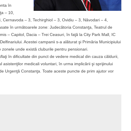
onta în
ţa – 10,
, Cernavoda – 3, Techirghiol – 3, Ovidiu – 3, Năvodari – 4,
lasate în următoarele zone: Judecătoria Constanţa, Teatrul de
is – Capitol, Dacia – Trei Ceasuri, în faţă la City Park Mall, IC
lfinariului. Acestei campanii s-a alăturat şi Primăria Municipiului
e zonele unde există cluburile pentru pensionari.
flaţi în dificultate din punct de vedere medical din cauza căldurii,
 asistenţilor medicali voluntari, în urma implicării şi sprijinului
 de Urgenţă Constanţa. Toate aceste puncte de prim ajutor vor