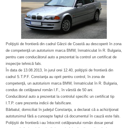
Poliţiştii de frontieră din cadrul Gărzii de Coastă au descoperit în zona
de competenţă un autoturism marca BMW, înmatriculat în R. Bulgaria,
pentru care conducătorul auto a prezentat la control un certificat de
inspecţie tehnică fals.
În data de 13.08.2013, în jurul orei 12.40, poliţiştii de frontieră din
cadrul S.T.P.F. Constanţa au oprit pentru control, în zona de
competenţă, un autoturism marca BMW, înmatriculat în R. Bulgaria,
condus de cetăţeanul român I.F., în vârstă de 50 ani.
Conducătorul auto a prezentat la controlul specific un certificat tip
I.T.P. care prezenta indicii de falsificare.
Bărbatul, domiciliat în judeţul Constanţa, a declarat că a achiziţionat
autotursimul fără a cunoaşte faptul că documentul în cauză este fals.
Poliţiştii de frontieră i-au întocmit cetăţeanului român dosar penal