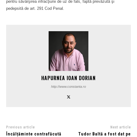
pentru săvârşirea infracţiunii de uz de fals, faptă prevăzută şi
pedepsită de art. 291 Cod Penal.
HAPURNEA IOAN DORIAN
http://www.constanta.ro
Previous article
Next article
Încălțăminte contrafăcută
Tudor Baltă a fost dat pe