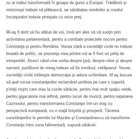
nu ar trebui transformată în groapa de gunoi a Europei. Trădătorii şi
mincinoşii trebuie să plătească, iar sănătatea românilor şi mediul
înconjurator trebuie protejate cu orice preţ.
Mi-aş fi dorit să fiu alături de voi, însă am ales să vă susţin prin
activitatea parlamentară, pentru a combate proiectele nocive pentru
Constanţa şi pentru România. Vocea clară a societăţii civile nu trebuie
bruiată de politic, iar prezenţa mea printre voi ar fi fost un prilej de
interpretări. Atunci când vine vorba despre ţară, despre viitor şi despre
oameni, purtătorul de steag trebuie să fie românul, cetăţeanul. Vocea
societăţii civile intăreşte democraţia şi aduce schimbare. M-aş bucura
să aud vocea constanţenilor reclamând umilirea pe care o suportă
p’rinţii noştri care stau la cozile sărăciei, pentru mai mult spaţiu verde,
pentru gigacalorie mai ieftină, pentru locuri de muncă, pentru repararea
Cazinoului, pentru transformarea Constanţei într-un oraş cu
perspectivă europeană, cu o viaţă liniştită şi prosperă. Tăcerea
constănţenilor le permite lui Mazăre şi Constantinescu să transforme
Constanţa întro zona falimentară, supusă sărăciei.