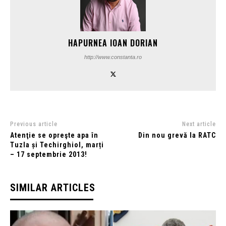
HAPURNEA IOAN DORIAN
http://www.constanta.ro
Previous article
Next article
Atenţie se opreşte apa în
Din nou grevă la RATC
Tuzla și Techirghiol, marți
– 17 septembrie 2013!
SIMILAR ARTICLES