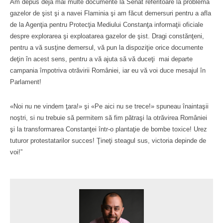
Am depus deja mai multe documente la Senat referitoare la problema
gazelor de şist şi a navei Flaminia şi am făcut demersuri pentru a afla
de la Agenţia pentru Protecţia Mediului Constanţa informaţii oficiale
despre explorarea şi exploatarea gazelor de şist. Dragi constănţeni,
pentru a vă susţine demersul, vă pun la dispoziţie orice documente
deţin în acest sens, pentru a vă ajuta să vă duceţi mai departe
campania împotriva otrăvirii României, iar eu vă voi duce mesajul în
Parlament!
«Noi nu ne vindem ţara!» şi «Pe aici nu se trece!» spuneau înaintaşii
noştri, si nu trebuie să permitem să fim pătraşi la otrăvirea României
şi la transformarea Constanţei într-o plantaţie de bombe toxice! Urez
tuturor protestatarilor succes! Ţineţi steagul sus, victoria depinde de
voi!”