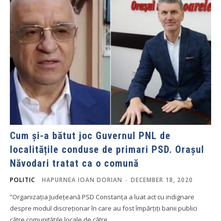
Cum și-a bătut joc Guvernul PNL de
localitățile conduse de primari PSD. Orașul
Năvodari tratat ca o comună
POLITIC
HAPURNEA IOAN DORIAN
-
DECEMBER 18, 2020
”Organizația Județeană PSD Constanța a luat act cu indignare
despre modul discreționar în care au fost împărțiți banii publici
către comunitățile locale de către...