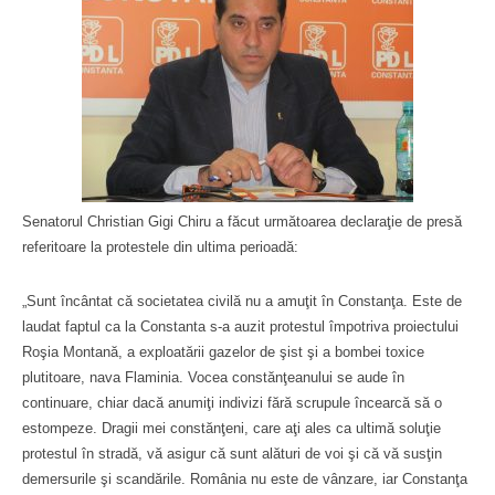
Senatorul Christian Gigi Chiru a făcut următoarea declaraţie de presă
referitoare la protestele din ultima perioadă:
„Sunt încântat că societatea civilă nu a amuţit în Constanţa. Este de
laudat faptul ca la Constanta s-a auzit protestul împotriva proiectului
Roşia Montană, a exploatării gazelor de şist şi a bombei toxice
plutitoare, nava Flaminia. Vocea constănţeanului se aude în
continuare, chiar dacă anumiţi indivizi fără scrupule încearcă să o
estompeze. Dragii mei constănţeni, care aţi ales ca ultimă soluţie
protestul în stradă, vă asigur că sunt alături de voi şi că vă susţin
demersurile şi scandările. România nu este de vânzare, iar Constanţa