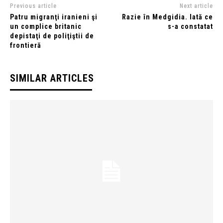
Previous article
Next article
Patru migranţi iranieni şi
Razie în Medgidia. Iată ce
un complice britanic
s-a constatat
depistaţi de poliţiştii de
frontieră
SIMILAR ARTICLES