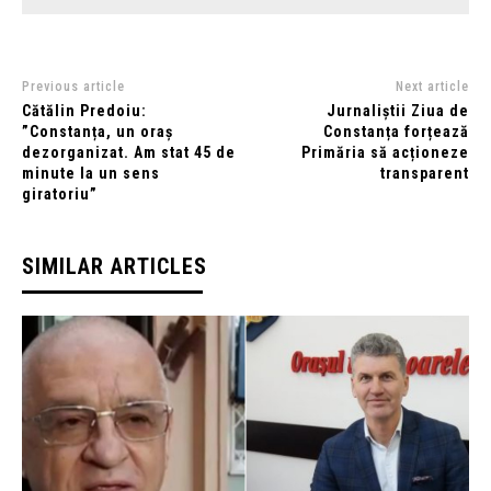
Previous article
Next article
Cătălin Predoiu:
Jurnaliștii Ziua de
”Constanța, un oraș
Constanța forțează
dezorganizat. Am stat 45 de
Primăria să acționeze
minute la un sens
transparent
giratoriu”
SIMILAR ARTICLES