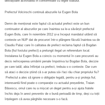
desfășoare activitatea în conformitate cu legile statului.
Prefectul Volcinschi continuă abuzurile lui Eugen Bola
Demn de menționat este faptul că actualul prefect este un bun
continuator al abuzurilor pe care înaintea sa le-a săvârșit prefectul
Eugen Bola, care în noiembrie 2012 și-a început mandatul uitând să
conteste un NUP dat de procurori într-o plângere făcută înaintea sa de
Claudiu Palaz care în calitatea de prefect reclama faptul că Bogdan
Bola (fiul fostului prefect) a prelungit ilegal un referendum local.
Instalarea lui Eugen Bola a coincis cu momentul în care procurorii au
decis neînceperea urmăririi penale împotriva lui Bogdan Bola, decizie
pe care tatăl, abia înființat ca prefect, trebuia s-o conteste. Dar cum
să ataci o decizie știind că s-ar putea să-i faci rău chiar propriului fiu?
Prefectul a ales să ignore o obligație legală, pentru a-și proteja fiul,
interesantă fiind poate o comparație cu actualul președinte, Traian
Băsescu, omul care nu a mișcat un deget pentru a-și ajuta fratele
închis deja în arest preventiv de o bună perioadă de timp, deși cu toții
înțelegem că avea pârghiile necesare s-o facă.