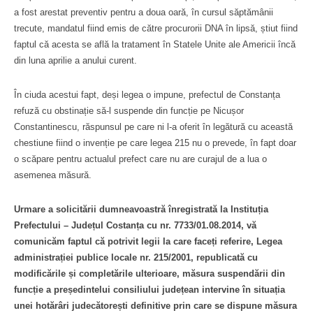
a fost arestat preventiv pentru a doua oară, în cursul săptămânii
trecute, mandatul fiind emis de către procurorii DNA în lipsă, știut fiind
faptul că acesta se află la tratament în Statele Unite ale Americii încă
din luna aprilie a anului curent.
În ciuda acestui fapt, deși legea o impune, prefectul de Constanța
refuză cu obstinație să-l suspende din funcție pe Nicușor
Constantinescu, răspunsul pe care ni l-a oferit în legătură cu această
chestiune fiind o invenție pe care legea 215 nu o prevede, în fapt doar
o scăpare pentru actualul prefect care nu are curajul de a lua o
asemenea măsură.
Urmare a solicitării dumneavoastră înregistrată la Instituția
Prefectului – Județul Costanța cu nr. 7733/01.08.2014, vă
comunicăm faptul că potrivit legii la care faceți referire, Legea
administrației publice locale nr. 215/2001, republicată cu
modificările și completările ulterioare, măsura suspendării din
funcție a președintelui consiliului județean intervine în situația
unei hotărâri judecătorești definitive prin care se dispune măsura