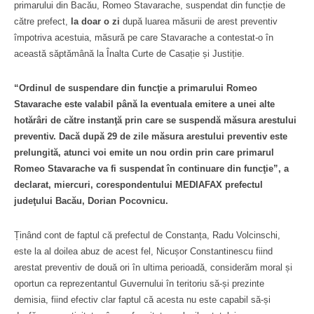
primarului din Bacău, Romeo Stavarache, suspendat din funcție de
către prefect,
la doar o zi
după luarea măsurii de arest preventiv
împotriva acestuia, măsură pe care Stavarache a contestat-o în
această săptămână la Înalta Curte de Casație și Justiție.
“Ordinul de suspendare din funcţie a primarului Romeo
Stavarache este valabil până la eventuala emitere a unei alte
hotărâri de către instanţă prin care se suspendă măsura arestului
preventiv. Dacă după 29 de zile măsura arestului preventiv este
prelungită, atunci voi emite un nou ordin prin care primarul
Romeo Stavarache va fi suspendat în continuare din funcţie”, a
declarat, miercuri, corespondentului MEDIAFAX prefectul
judeţului Bacău, Dorian Pocovnicu.
Ținând cont de faptul că prefectul de Constanța, Radu Volcinschi,
este la al doilea abuz de acest fel, Nicușor Constantinescu fiind
arestat preventiv de două ori în ultima perioadă, considerăm moral și
oportun ca reprezentantul Guvernului în teritoriu să-și prezinte
demisia, fiind efectiv clar faptul că acesta nu este capabil să-și