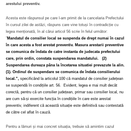
arestului preventiv.
Acesta este răspunsul pe care l-am primit de la cancelaria Prefectului
în cursul zilei de astăzi, răspuns care vine totuși în contradicție cu
legea menționată, în al cărui articol 56 scrie în felul următor:
”
Mandatul de consilier local se suspenda de drept numai în cazul
în care acesta a fost arestat preventiv. Masura arestarii preventive
se comunica de îndata de catre instanta de judecata prefectului
care, prin ordin, constata suspendarea mandatului.
(2)
Suspendarea dureaza pâna la încetarea situatiei prevazute la alin.
(1). Ordinul de suspendare se comunica de îndata consilierului
local.”,
specificând la articolul 100 că mandatul de consilier județean
se suspendă în condițiile art. 56. Evident, legea e mai mult decât
corectă, pentru că un consilier județean, primar sau consilier local, nu
are cum să-și exercite funcția în condițiile în care este arestat
preventiv, indiferent că această situație este definitivă sau contestată
de către cel aflat în cauză.
Pentru a lămuri și mai concret situația, trebuie să amintim cazul