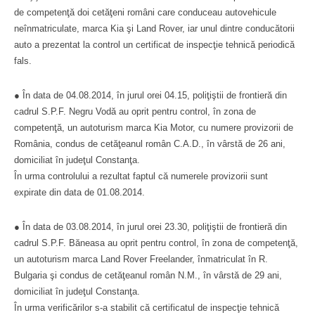
de competenţă doi cetăţeni români care conduceau autovehicule
neînmatriculate, marca Kia şi Land Rover, iar unul dintre conducătorii
auto a prezentat la control un certificat de inspecţie tehnică periodică
fals.
● În data de 04.08.2014, în jurul orei 04.15, poliţiştii de frontieră din
cadrul S.P.F. Negru Vodă au oprit pentru control, în zona de
competenţă, un autoturism marca Kia Motor, cu numere provizorii de
România, condus de cetăţeanul român C.A.D., în vârstă de 26 ani,
domiciliat în judeţul Constanţa.
În urma controlului a rezultat faptul că numerele provizorii sunt
expirate din data de 01.08.2014.
● În data de 03.08.2014, în jurul orei 23.30, poliţiştii de frontieră din
cadrul S.P.F. Băneasa au oprit pentru control, în zona de competenţă,
un autoturism marca Land Rover Freelander, înmatriculat în R.
Bulgaria şi condus de cetăţeanul român N.M., în vârstă de 29 ani,
domiciliat în judeţul Constanţa.
În urma verificărilor s-a stabilit că certificatul de inspecţie tehnică