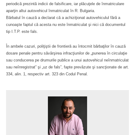
periodică prezintă indicii de falsificare, iar plăcuţele de înmatriculare
aparţin altui autovehicul înmatriculat în R. Bulgaria.
Bărbatul în cauză a declarat că a achiziţionat autovehiculul fără a
cunoaşte faptul că acesta nu este înmatriculat şi nici că documentul
tip I.T.P. este fals.
În ambele cazuri, poliţiştii de frontieră au întocmit bărbaţilor în cauză
dosare penale pentru săvârşirea infracţiunilor de „punerea în circulaţie
sau conducerea pe drumurile publice a unui autovehicul neînmatriculat
sau neînregistrat” şi „uz de fals”, fapte prevăzute şi sancţionate de art.
334, alin. 1, respectiv art. 323 din Codul Penal.