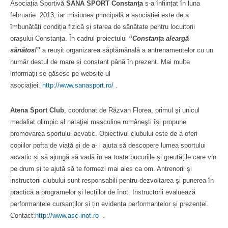
Asociația Sportivă
SANA SPORT Constanța
s-a înființat în luna
februarie 2013, iar misiunea principală a asociației este de a
îmbunătăți condiția fizică și starea de sănătate pentru locuitorii
orașului Constanța. În cadrul proiectului
“Constanța aleargă
sănătos!”
a reușit organizarea săptămânală a antrenamentelor cu un
număr destul de mare și constant până în prezent. Mai multe
informații se găsesc pe website-ul
asociației:
http://www.sanasport.ro/
.
Atena Sport Club
, coordonat de Răzvan Florea, primul şi unicul
medaliat olimpic al nataţiei masculine româneşti își propune
promovarea sportului acvatic. Obiectivul clubului este de a oferi
copiilor pofta de viață și de a- i ajuta să descopere lumea sportului
acvatic și să ajungă să vadă în ea toate bucuriile și greutățile care vin
pe drum și te ajută să te formezi mai ales ca om. Antrenorii și
instructorii clubului sunt responsabili pentru dezvoltarea și punerea în
practică a programelor și lecțiilor de înot. Instructorii evaluează
performanțele cursanților și țin evidența performanțelor și prezenței.
Contact:
http://www.asc-inot.ro
.