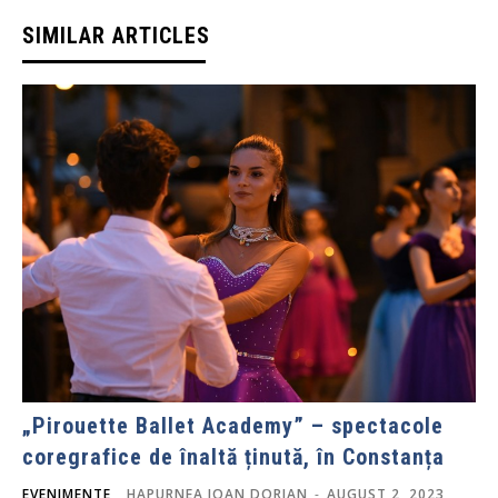
SIMILAR ARTICLES
„Pirouette Ballet Academy” – spectacole
coregrafice de înaltă ținută, în Constanța
EVENIMENTE
HAPURNEA IOAN DORIAN
-
AUGUST 2, 2023