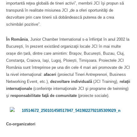
importantă reţea globală de tineri activi”, membrii JCI îşi propun să
transpună în realitate misiunea JCI „de a oferi oportunităţi de
dezvoltare prin care tinerii să dobândească puterea de a crea
schimbări pozitive”.
În România
, Junior Chamber International s-a înfiinţat în anul 2002 la
Bucureşti, în prezent existând organizaţii locale JCI în mai multe
orașe din țară, dintre care amintim: Braşov, București, Buzau, Cluj,
Constanţa, Craiova, Iaşi, Lugoj, Ploiești, Timişoara. Proiectele JCI
România sunt întreprinse pe una din cele 4 mari arii promovate de JCI
la nivel internaţional:
afaceri
(proiectul Tineri Antreprenori, Business
Networking Event, etc.),
dezvoltare individuală
(JCI Training),
relaţii
internaţionale
(conferinţe internaţionale JCI şi programe de twinning)
şi
responsabilitate faţă de comunitate
(proiecte sociale).
Co-organizatori