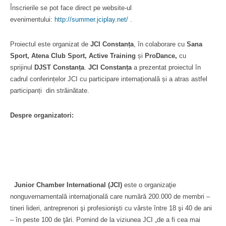
Înscrierile se pot face direct pe website-ul
evenimentului:
http://summer.jciplay.net/
.
Proiectul este organizat de
JCI Constanța
, în colaborare cu
Sana
Sport, Atena Club Sport, Active Training
și
ProDance,
cu
sprijinul
DJST Constanța
.
JCI Constanța
a prezentat proiectul în
cadrul conferințelor JCI cu participare internațională și a atras astfel
participanți din străinătate.
Despre organizatori:
Junior Chamber International (JCI)
este o organizaţie
nonguvernamentală internaţională care numără 200.000 de membri –
tineri lideri, antreprenori şi profesionişti cu vârste între 18 şi 40 de ani
– în peste 100 de ţări. Pornind de la viziunea JCI „de a fi cea mai