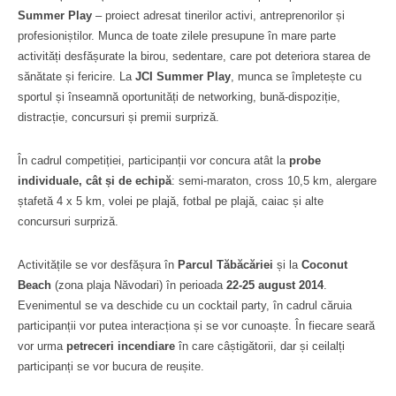
Summer Play
– proiect adresat tinerilor activi, antreprenorilor și
profesioniștilor. Munca de toate zilele presupune în mare parte
activități desfășurate la birou, sedentare, care pot deteriora starea de
sănătate și fericire. La
JCI Summer Play
, munca se împletește cu
sportul și înseamnă oportunități de networking, bună-dispoziție,
distracție, concursuri și premii surpriză.
În cadrul competiției, participanții vor concura atât la
probe
individuale, cât și de echipă
: semi-maraton, cross 10,5 km, alergare
ștafetă 4 x 5 km, volei pe plajă, fotbal pe plajă, caiac și alte
concursuri surpriză.
Activitățile se vor desfășura în
Parcul Tăbăcăriei
și la
Coconut
Beach
(zona plaja Năvodari) în perioada
22-25 august 2014
.
Evenimentul se va deschide cu un cocktail party, în cadrul căruia
participanții vor putea interacționa și se vor cunoaște. În fiecare seară
vor urma
petreceri incendiare
în care câștigătorii, dar și ceilalți
participanți se vor bucura de reușite.