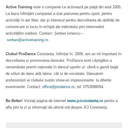
Active Training
este o companie ce activează pe piaţă din anul 2005.
La baza înfiinţării companiei a stat pasiunea pentru sport, pentru
activităţi în aer liber, dar şi interesul pentru dezvoltarea de abilități de
comunicare și lucru în echipă ale individului prin intermediul
activităților outdoor. Contact: Șerban Ionescu –
serban@activetraining.ro
.
Clubul ProDance
Constanța, înființat în 2009, are un rol important în
dezvoltarea și promovarea dansului. ProDance este câștigător a
nenumărate premii naționale în dansul sportiv și oferă o gamă largă
de stiluri de dans atât latino, cât și de societate. Dansatorii
profesioniști ai clubului susțin show-uri impresionante la diferite
evenimente. Contact:
office@prodance.ro
, tel: 0753098054.
Be Better
! Vizitaţi pagina de internet
www.jciconstanta.ro
pentru a
afla ştiri la zi şi informaţii de ultimă oră despre JCI Constanța.