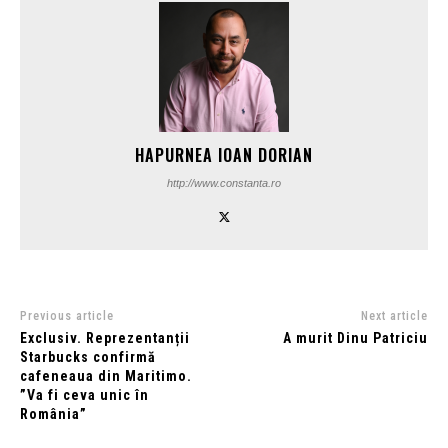
HAPURNEA IOAN DORIAN
http://www.constanta.ro
Previous article
Next article
Exclusiv. Reprezentanții
A murit Dinu Patriciu
Starbucks confirmă
cafeneaua din Maritimo.
”Va fi ceva unic în
România”