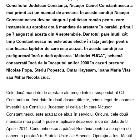
Consiliului Județean Constanța, Nicușor Daniel Constantinescu a
mai primit azi un mandat de arestare. În aceste condiții Nicușor
Constantinescu devine singurul politician român pentru care
instanțele au aprobat două mandate de arestare în paralel, primul
pe 7 august și acesta din 4 septembrie. Dar totul pare inutil cât
timp Constantinescu nu este adus efectiv în fața justiției pentru
clarificarea faptelor de care este acuzat. În aceste condiții se
prefigurează încă o dată aplicarea “Metodei FUGA”, schemă
consacrată încă de la începutul anilor 2000 în cazuri precum:
Nicolae Popa, Steriu Popescu, Omar Hayssam, Ioana Maria Vlas
sau Mihai Necolaiciuc.
Cele două mandate de arestare ale președintelui suspendat al CJ
Constanța au fost date în două dosare diferite, primul legat de anumite
investiții ale Consilului Județean și celălalt în care Nicușor
Constantinescu este acuzat de abuz în serviciu. Oricum, cele două
mandate n-au putut fi puse în aplicare deaorece, încă din data de 8
Aprilie 2014, Constantinescu a părăsit România pentru a se opera de
cancer la prostată în Statele Unite ale Americii. Operația a fost făcută