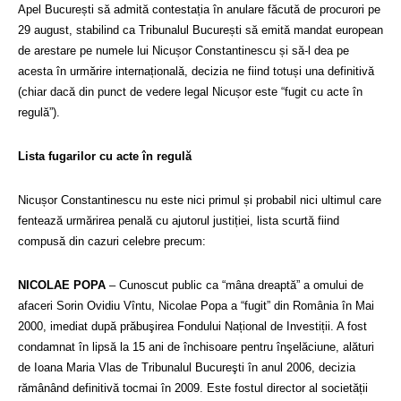
Apel București să admită contestația în anulare făcută de procurori pe
29 august, stabilind ca Tribunalul București să emită mandat european
de arestare pe numele lui Nicușor Constantinescu și să-l dea pe
acesta în urmărire internațională, decizia ne fiind totuși una definitivă
(chiar dacă din punct de vedere legal Nicușor este
“fugit cu acte
în
regulă
”).
Lista fugarilor cu acte în regulă
Nicușor Constantinescu nu este nici primul și probabil nici ultimul care
fentează urmărirea penală cu ajutorul justiției, lista scurtă fiind
compusă din cazuri celebre precum:
NICOLAE POPA
– Cunoscut public ca “mâna dreaptă” a omului de
afaceri Sorin Ovidiu Vîntu, Nicolae Popa a “fugit” din România în Mai
2000, imediat după prăbuşirea Fondului Național de Investiții. A fost
condamnat
în lipsă
la 15 ani de închisoare pentru înşelăciune, alături
de Ioana Maria Vlas de Tribunalul Bucureşti în anul 2006, decizia
rămânând definitivă tocmai în 2009. Este fostul director al societății