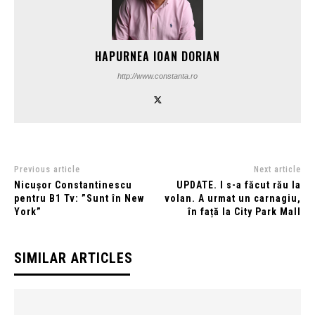
HAPURNEA IOAN DORIAN
http://www.constanta.ro
Previous article
Next article
Nicușor Constantinescu
UPDATE. I s-a făcut rău la
pentru B1 Tv: ”Sunt în New
volan. A urmat un carnagiu,
York”
în față la City Park Mall
SIMILAR ARTICLES