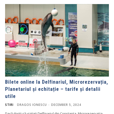
Bilete online la Delfinariul, Microrezervația,
Planetariul și echitație – tarife și detalii
utile
STIRI
DRAGOS IONESCU
-
DECEMBER 5, 2024
Dacă doriți să vizitați Delfinariul din Constanța, Microrezervația,