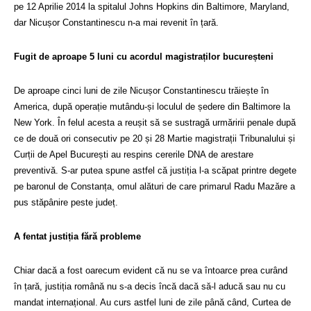
pe 12 Aprilie 2014 la spitalul Johns Hopkins din Baltimore, Maryland,
dar Nicușor Constantinescu n-a mai revenit în țară.
Fugit de aproape 5 luni cu acordul magistraților bucureșteni
De aproape cinci luni de zile Nicușor Constantinescu trăiește în
America, după operație mutându-și loculul de ședere din Baltimore la
New York. În felul acesta a reușit să se sustragă urmăririi penale după
ce de două ori consecutiv pe 20 și 28 Martie magistrații Tribunalului și
Curții de Apel București au respins cererile DNA de arestare
preventivă. S-ar putea spune astfel că justiția l-a scăpat printre degete
pe baronul de Constanța, omul alături de care primarul Radu Mazăre a
pus stăpânire peste județ.
A fentat justiția fără probleme
Chiar dacă a fost oarecum evident că nu se va întoarce prea curând
în țară, justiția română nu s-a decis încă dacă să-l aducă sau nu cu
mandat internațional. Au curs astfel luni de zile până când, Curtea de