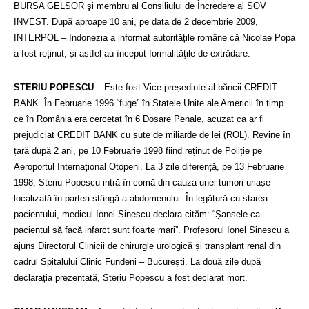
BURSA GELSOR şi membru al Consiliului de Încredere al SOV
INVEST. După aproape 10 ani, pe data de 2 decembrie 2009,
INTERPOL – Indonezia a informat autoritățile române că Nicolae Popa
a fost reținut, și astfel au început formalităţile de extrădare.
STERIU POPESCU
– Este fost Vice-președinte al băncii CREDIT
BANK. În Februarie 1996 “fuge” în Statele Unite ale Americii în timp
ce în România era cercetat în 6 Dosare Penale, acuzat ca ar fi
prejudiciat CREDIT BANK cu sute de miliarde de lei (ROL). Revine în
țară după 2 ani, pe 10 Februarie 1998 fiind reținut de Poliție pe
Aeroportul Internațional Otopeni. La 3 zile diferență, pe 13 Februarie
1998, Steriu Popescu intră în comă din cauza unei tumori uriașe
localizată în partea stângă a abdomenului. În legătură cu starea
pacientului, medicul Ionel Sinescu declara cităm: “Șansele ca
pacientul să facă infarct sunt foarte mari”. Profesorul Ionel Sinescu a
ajuns Directorul Clinicii de chirurgie urologică și transplant renal din
cadrul Spitalului Clinic Fundeni – București. La două zile după
declarația prezentată, Steriu Popescu a fost declarat mort.