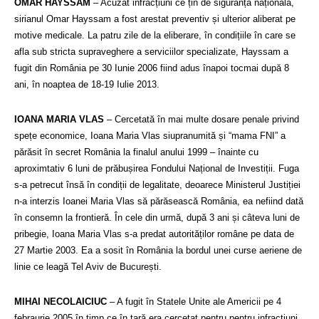
OMAR HAYSSAM
– Acuzat infracțiuni ce țin de siguranța națională,
sirianul Omar Hayssam a fost arestat preventiv și ulterior aliberat pe
motive medicale. La patru zile de la eliberare, în condițiile în care se
afla sub stricta supraveghere a serviciilor specializate, Hayssam a
fugit din România pe 30 Iunie 2006 fiind adus înapoi tocmai după 8
ani, în noaptea de 18-19 Iulie 2013.
IOANA MARIA VLAS
– Cercetată în mai multe dosare penale privind
spețe economice, Ioana Maria Vlas siupranumită și “mama FNI” a
p
ărăsit în secret România la finalul anului 1999 – înainte cu
aproximtativ 6 luni de prăbușirea Fondului Național de Investiții. Fuga
s-a petrecut însă în condiții de legalitate, deoarece Ministerul Justiției
n-a interzis Ioanei Maria Vlas să părăsească România, ea nefiind dată
în consemn la frontieră. În cele din urmă, după 3 ani și câteva luni de
pribegie, Ioana Maria Vlas s-a predat autorităților române pe data de
27 Martie 2003. Ea a sosit în România la bordul unei curse aeriene de
linie ce leagă Tel Aviv de București.
MIHAI NECOLAICIUC
– A fugit în Statele Unite ale Americii pe 4
febraurie 2005 în timp ce în țară era cercetat pentru pentru infracțiuni