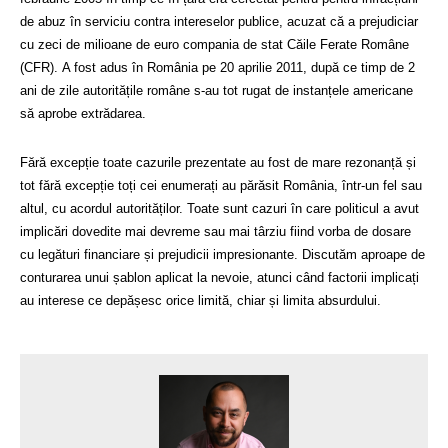
de abuz în serviciu contra intereselor publice, acuzat că a prejudiciar
cu zeci de milioane de euro compania de stat Căile Ferate Române
(CFR).
A fost adus în România pe 20 aprilie 2011, după ce timp de 2
ani de zile autoritățile române s-au tot rugat de instanțele americane
să aprobe extrădarea.
Fără excepție toate cazurile prezentate au fost de mare rezonanță și
tot fără excepție toți cei enumerați au părăsit România, într-un fel sau
altul, cu acordul autorităților. Toate sunt cazuri în care politicul a avut
implicări dovedite mai devreme sau mai târziu fiind vorba de dosare
cu legături financiare și prejudicii impresionante. Discutăm aproape de
conturarea unui șablon aplicat la nevoie, atunci când factorii implicați
au interese ce depășesc orice limită, chiar și limita absurdului.