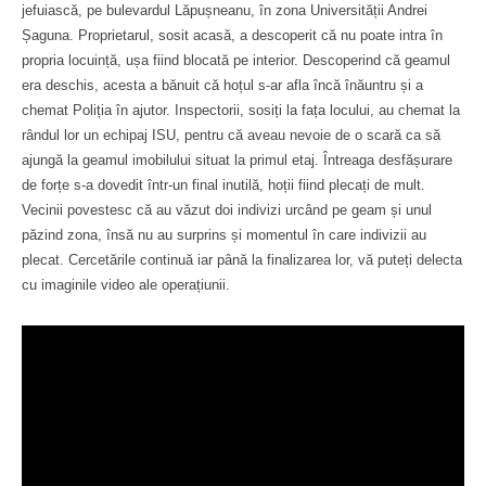
jefuiască, pe bulevardul Lăpușneanu, în zona Universității Andrei
Șaguna. Proprietarul, sosit acasă, a descoperit că nu poate intra în
propria locuință, ușa fiind blocată pe interior. Descoperind că geamul
era deschis, acesta a bănuit că hoțul s-ar afla încă înăuntru și a
chemat Poliția în ajutor. Inspectorii, sosiți la fața locului, au chemat la
rândul lor un echipaj ISU, pentru că aveau nevoie de o scară ca să
ajungă la geamul imobilului situat la primul etaj. Întreaga desfășurare
de forțe s-a dovedit într-un final inutilă, hoții fiind plecați de mult.
Vecinii povestesc că au văzut doi indivizi urcând pe geam și unul
păzind zona, însă nu au surprins și momentul în care indivizii au
plecat. Cercetările continuă iar până la finalizarea lor, vă puteți delecta
cu imaginile video ale operațiunii.