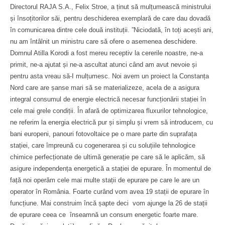
Directorul RAJA S.A., Felix Stroe, a ținut să mulțumească ministrului
și însoțitorilor săi, pentru deschiderea exemplară de care dau dovadă
în comunicarea dintre cele două instituții. ”Niciodată, în toți acești ani,
nu am întâlnit un ministru care să ofere o asemenea deschidere.
Domnul Atilla Korodi a fost mereu receptiv la cererile noastre, ne-a
primit, ne-a ajutat și ne-a ascultat atunci când am avut nevoie și
pentru asta vreau să-I mulțumesc. Noi avem un proiect la Constanța
Nord care are șanse mari să se materializeze, acela de a asigura
integral consumul de energie electrică necesar funcționării stației în
cele mai grele condiții. În afară de optimizarea fluxurilor tehnologice,
ne referim la energia electrică pur și simplu și vrem să introducem, cu
bani europeni, panouri fotovoltaice pe o mare parte din suprafața
stației, care împreună cu cogenerarea și cu soluțiile tehnologice
chimice perfecționate de ultimă generație pe care să le aplicăm, să
asigure independența energetică a stației de epurare. În momentul de
față noi operăm cele mai multe stații de epurare pe care le are un
operator în România. Foarte curând vom avea 19 stații de epurare în
funcțiune. Mai construim încă șapte deci vom ajunge la 26 de stații
de epurare ceea ce înseamnă un consum energetic foarte mare.