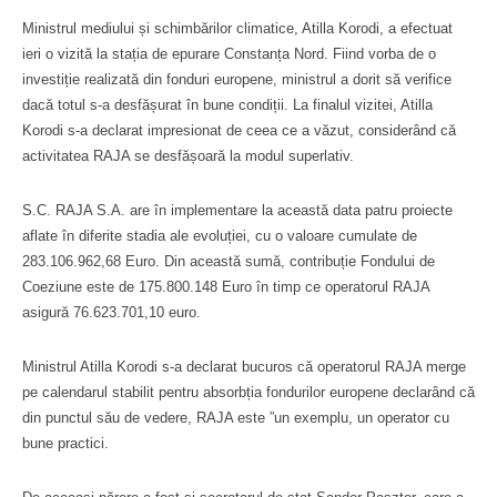
Ministrul mediului și schimbărilor climatice, Atilla Korodi, a efectuat
ieri o vizită la stația de epurare Constanța Nord. Fiind vorba de o
investiție realizată din fonduri europene, ministrul a dorit să verifice
dacă totul s-a desfășurat în bune condiții. La finalul vizitei, Atilla
Korodi s-a declarat impresionat de ceea ce a văzut, considerând că
activitatea RAJA se desfășoară la modul superlativ.
S.C. RAJA S.A. are în implementare la această data patru proiecte
aflate în diferite stadia ale evoluției, cu o valoare cumulate de
283.106.962,68 Euro. Din această sumă, contribuție Fondului de
Coeziune este de 175.800.148 Euro în timp ce operatorul RAJA
asigură 76.623.701,10 euro.
Ministrul Atilla Korodi s-a declarat bucuros că operatorul RAJA merge
pe calendarul stabilit pentru absorbția fondurilor europene declarând că
din punctul său de vedere, RAJA este ”un exemplu, un operator cu
bune practici.