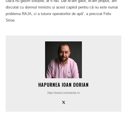
Dacă nu găsim soluțiile, ar fi rău. Dar le-am găsit, le-am propus, am
discutat cu domnul ministru și acest capitol pentru că nu este numai
problema RAJA, ci a tuturor operatorilor de apă”, a precizat Felix
Stroe.
HAPURNEA IOAN DORIAN
http://www.constanta.ro