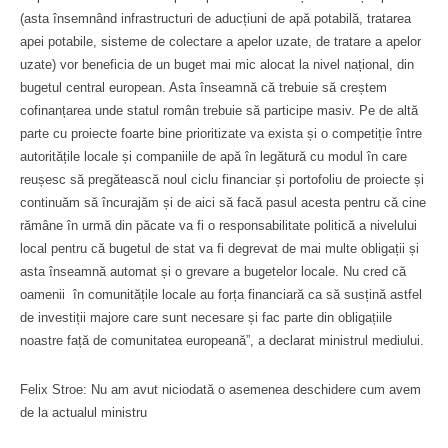
(asta însemnând infrastructuri de aducțiuni de apă potabilă, tratarea
apei potabile, sisteme de colectare a apelor uzate, de tratare a apelor
uzate) vor beneficia de un buget mai mic alocat la nivel național, din
bugetul central european. Asta înseamnă că trebuie să creștem
cofinanțarea unde statul român trebuie să participe masiv. Pe de altă
parte cu proiecte foarte bine prioritizate va exista și o competiție între
autoritățile locale și companiile de apă în legătură cu modul în care
reușesc să pregătească noul ciclu financiar și portofoliu de proiecte și
continuăm să încurajăm și de aici să facă pasul acesta pentru că cine
rămâne în urmă din păcate va fi o responsabilitate politică a nivelului
local pentru că bugetul de stat va fi degrevat de mai multe obligații și
asta înseamnă automat și o grevare a bugetelor locale. Nu cred că
oamenii în comunitățile locale au forța financiară ca să susțină astfel
de investiții majore care sunt necesare și fac parte din obligațiile
noastre față de comunitatea europeană”, a declarat ministrul mediului.
Felix Stroe: Nu am avut niciodată o asemenea deschidere cum avem
de la actualul ministru