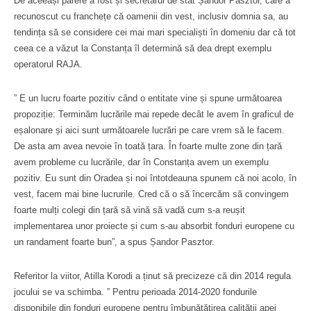
De aceeași părere a fost și secretarul de stat Șandor Pasztor, care a
recunoscut cu franchețe că oamenii din vest, inclusiv domnia sa, au
tendința să se considere cei mai mari specialiști în domeniu dar că tot
ceea ce a văzut la Constanța îl determină să dea drept exemplu
operatorul RAJA.
” E un lucru foarte pozitiv când o entitate vine și spune următoarea
propoziție: Terminăm lucrările mai repede decât le avem în graficul de
eșalonare și aici sunt următoarele lucrări pe care vrem să le facem.
De asta am avea nevoie în toată țara. În foarte multe zone din țară
avem probleme cu lucrările, dar în Constanța avem un exemplu
pozitiv. Eu sunt din Oradea și noi întotdeauna spunem că noi acolo, în
vest, facem mai bine lucrurile. Cred că o să încercăm să convingem
foarte mulți colegi din țară să vină să vadă cum s-a reușit
implementarea unor proiecte și cum s-au absorbit fonduri europene cu
un randament foarte bun”, a spus Șandor Pasztor.
Referitor la viitor, Atilla Korodi a ținut să precizeze că din 2014 regula
jocului se va schimba. ” Pentru perioada 2014-2020 fondurile
disponibile din fonduri europene pentru îmbunătățirea calității apei