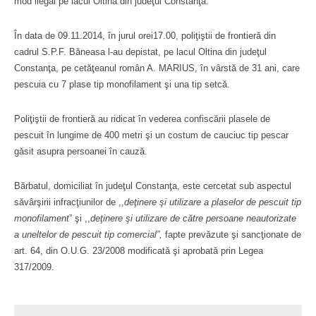
mod ilegal pe lacul Oltina din judeţul Constanţa.
În data de 09.11.2014, în jurul orei17.00, poliţiştii de frontieră din
cadrul S.P.F. Băneasa l-au depistat, pe lacul Oltina din judeţul
Constanţa, pe cetăţeanul român A. MARIUS, în vârstă de 31 ani, care
pescuia cu 7 plase tip monofilament şi una tip setcă.
Poliţiştii de frontieră au ridicat în vederea confiscării plasele de
pescuit în lungime de 400 metri şi un costum de cauciuc tip pescar
găsit asupra persoanei în cauză.
Bărbatul, domiciliat în judeţul Constanţa, este cercetat sub aspectul
săvârşirii infracţiunilor de ,,
deţinere şi utilizare a plaselor de pescuit tip
monofilament
” şi ,,
deţinere şi utilizare de către persoane neautorizate
a uneltelor de pescuit tip comercial”,
fapte prevăzute şi sancţionate de
art. 64, din O.U.G. 23/2008 modificată şi aprobată prin Legea
317/2009.