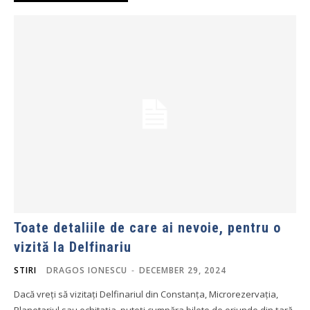
Toate detaliile de care ai nevoie, pentru o
vizită la Delfinariu
STIRI
DRAGOS IONESCU
-
DECEMBER 29, 2024
Dacă vreți să vizitați Delfinariul din Constanța, Microrezervația,
Planetariul sau echitația, puteți cumpăra bilete de oriunde din țară,