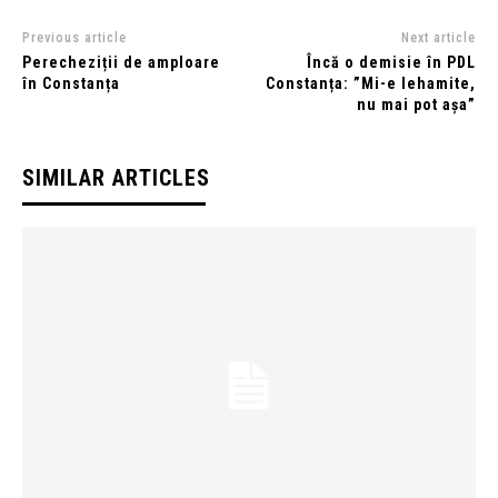
Previous article
Next article
Perecheziții de amploare
Încă o demisie în PDL
în Constanța
Constanța: ”Mi-e lehamite,
nu mai pot așa”
SIMILAR ARTICLES