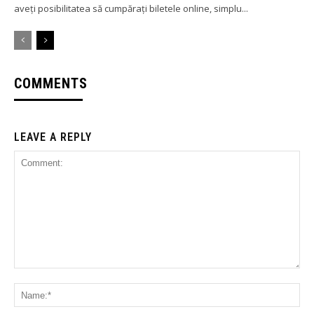
aveți posibilitatea să cumpărați biletele online, simplu...
COMMENTS
LEAVE A REPLY
Comment:
Na