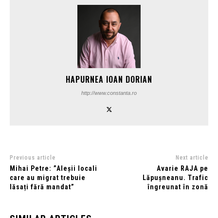
HAPURNEA IOAN DORIAN
http://www.constanta.ro
Previous article
Next article
Mihai Petre: ”Aleșii locali
Avarie RAJA pe
care au migrat trebuie
Lăpușneanu. Trafic
lăsați fără mandat”
îngreunat în zonă