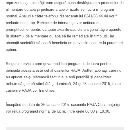
reprezentanţii societăţii care asigură buna desfăşurare a proceselor de
alimentare cu apă şi preluare a apelor uzate vor lucra în program
normal. Apelurile către telefonul dispeceratului 0241/66.44.44 vor fi
preluate non-stop. Echipele de intervenţie vor acţiona cu
promptitudine, pentru ca toate avariile sau disfuncţionalităţile apărute
în sistemul de alimentare cu apă să fie remediate în timp util, iar
abonaţii societăţii să poată beneficia de serviciile noastre la parametrii
optimi.
Singurul serviciu care-şi va modifica programul de lucru pentru
perioada aceasta este cel al casierilor RAJA. Astfel, abonaţii care nu
au apucat să-şi plătească facturile la apă potabilă şi canalizare,
trebuie să ştie că sâmbătă și duminică, 24 și 25 ianuarie 2015, toate
casieriile RAJA vor fi închise.
Începând cu data de 26 ianuarie 2015, casieriile RAJA Constanţa îşi
vor relua programul normal de lucru, între orele 08,00 şi 18,30.