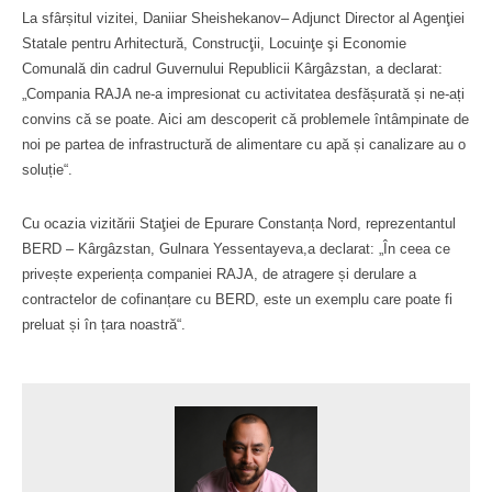
La sfârșitul vizitei, Daniiar Sheishekanov– Adjunct Director al Agenţiei
Statale pentru Arhitectură, Construcţii, Locuinţe şi Economie
Comunală din cadrul Guvernului Republicii Kârgâzstan, a declarat:
„Compania RAJA ne-a impresionat cu activitatea desfășurată și ne-ați
convins că se poate. Aici am descoperit că problemele întâmpinate de
noi pe partea de infrastructură de alimentare cu apă și canalizare au o
soluție“.
Cu ocazia vizitării Staţiei de Epurare Constanța Nord, reprezentantul
BERD – Kârgâzstan, Gulnara Yessentayeva,a declarat: „În ceea ce
privește experiența companiei RAJA, de atragere și derulare a
contractelor de cofinanțare cu BERD, este un exemplu care poate fi
preluat și în țara noastră“.