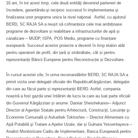
16 ani, în tot acest timp, cele două entităţi devenind parteneri de
încredere, garantându-şi reciproc succesul în implementarea şi
finalizarea unor programe unice la nivel naţional. Astfel, cu ajutorul
BERD, SC RAJA SA a reușit să cofinanțeze cele mai ambițioase
programe de dezvoltare și reabilitare a infrastructurilor de apă și
canalizare – MUDP, ISPA, POS Mediu, programe cu finanțare
europeană. Succesul acestor proiecte a devenit în timp etalon atât
pentru operatorii de profil, din țară și străinătate, cât și pentru
reprezentanții Băncii Europene pentru Reconstrucție și Dezvoltare.
În cursul acestei zile, în urma recomandărilor BERD, SC RAJA SA a
primit vizita unei delegații oficiale din RepublicaKârgâzstan, delegație
din care au făcut parte și reprezentanții BERD. Astfel, compania
noastră a fost gazda unei întâlniri de lucru la care au luat parte oficiali
din Guvernul Kârgâzstan și anume: Daniiar Sheishekanov– Adjunct
Director al Agenţiei Statale pentru Arhitectură, Construcţii, Locuinţe şi
Economie Comunală și Askarbek Toktoshev – Director Alimentare cu
Apă Potabilă şi Tratare a Apelor Uzate, dar și Gulnara Yessentayeva –
Analist Monitorizare Cadru de Implementare, Banca Europeană pentru