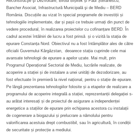
Reconstrucţie şi Dezvoltare, Biroul Bișkek și Paul Ștefănescu,
Bancher Asociat, Infrastructură Municipală şi de Mediu – BERD
România. Discuțiile au vizat în special programele de investiții și
tehnologiile implementate, dar și pașii ce trebuie urmați din punct de
vedere procedural, în realizarea proiectelor cu cofinanțare BERD. În
cadrul acestei întâlniri de lucru a fost prinsă și o vizită la stația de
epurare Constanța Nord. Obiectivul nu a fost întâmplător ales de către
oficialii Guvernului Kârgâzstan, deoarece stația cuprinde cele mai
avansate tehnologii de epurare a apelor uzate. Mai mult, prin
Programul Operațional Sectorial de Mediu, lucrările realizate, de
acoperire a stației și de instalare a unei unități de dezodorizare, au
fost efectuate în premieră la nivel național, pentru o stație de epurare.
Pe lângă prezentarea tehnologiilor folosite și a etapelor de realizare a
programului de acoperire integrală a stației, reprezentanții delegației s-
au arătat interesați și de proiectul de asigurare a independenței
energetice a stațiilor de epurare prin echiparea acestora cu instalații
de cogenerare a biogazului și prelucrare a nămolului pentru
valorificarea acestuia drept combustibil, sau în agricultură, în condiții
de securitate și protecție a mediului.