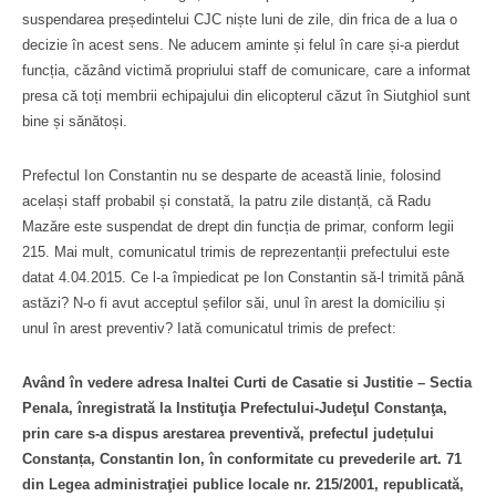
suspendarea președintelui CJC niște luni de zile, din frica de a lua o
decizie în acest sens. Ne aducem aminte și felul în care și-a pierdut
funcția, căzând victimă propriului staff de comunicare, care a informat
presa că toți membrii echipajului din elicopterul căzut în Siutghiol sunt
bine și sănătoși.
Prefectul Ion Constantin nu se desparte de această linie, folosind
același staff probabil și constată, la patru zile distanță, că Radu
Mazăre este suspendat de drept din funcția de primar, conform legii
215. Mai mult, comunicatul trimis de reprezentanții prefectului este
datat 4.04.2015. Ce l-a împiedicat pe Ion Constantin să-l trimită până
astăzi? N-o fi avut acceptul șefilor săi, unul în arest la domiciliu și
unul în arest preventiv? Iată comunicatul trimis de prefect:
Având în vedere adresa Inaltei Curti de Casatie si Justitie – Sectia
Penala, înregistrată la Instituţia Prefectului-Judeţul Constanţa,
prin care s-a dispus arestarea preventivă, prefectul județului
Constanța, Constantin Ion, în conformitate cu prevederile art. 71
din Legea administraţiei publice locale nr. 215/2001, republicată,