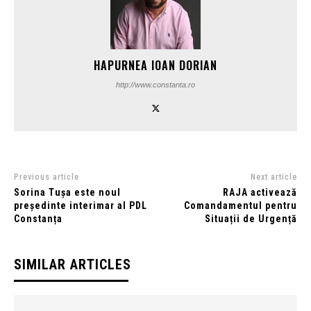
HAPURNEA IOAN DORIAN
http://www.constanta.ro
Previous article
Next article
Sorina Tușa este noul
RAJA activează
președinte interimar al PDL
Comandamentul pentru
Constanța
Situații de Urgență
SIMILAR ARTICLES