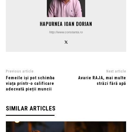
HAPURNEA IOAN DORIAN
http://www.constanta.ro
Previous article
Next article
Femeile iși pot schimba
Avarie RAJA, mai multe
viața printr-o calificare
străzi fără apă
adecvată pieții muncii
SIMILAR ARTICLES