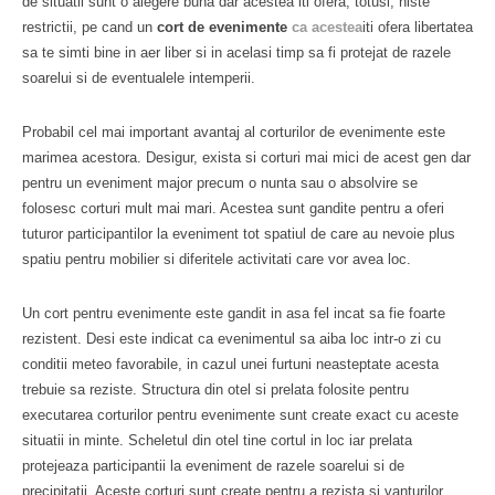
de situatii sunt o alegere buna dar acestea iti ofera, totusi, niste
restrictii, pe cand un
cort de evenimente
ca acestea
iti ofera libertatea
sa te simti bine in aer liber si in acelasi timp sa fi protejat de razele
soarelui si de eventualele intemperii.
Probabil cel mai important avantaj al corturilor de evenimente este
marimea acestora. Desigur, exista si corturi mai mici de acest gen dar
pentru un eveniment major precum o nunta sau o absolvire se
folosesc corturi mult mai mari. Acestea sunt gandite pentru a oferi
tuturor participantilor la eveniment tot spatiul de care au nevoie plus
spatiu pentru mobilier si diferitele activitati care vor avea loc.
Un cort pentru evenimente este gandit in asa fel incat sa fie foarte
rezistent. Desi este indicat ca evenimentul sa aiba loc intr-o zi cu
conditii meteo favorabile, in cazul unei furtuni neasteptate acesta
trebuie sa reziste. Structura din otel si prelata folosite pentru
executarea corturilor pentru evenimente sunt create exact cu aceste
situatii in minte. Scheletul din otel tine cortul in loc iar prelata
protejeaza participantii la eveniment de razele soarelui si de
precipitatii. Aceste corturi sunt create pentru a rezista si vanturilor