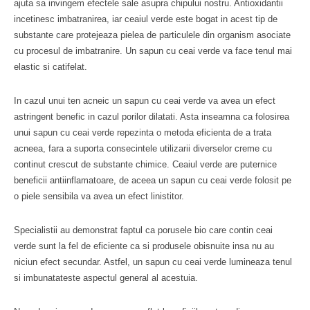
ajuta sa invingem efectele sale asupra chipului nostru. Antioxidantii
incetinesc imbatranirea, iar ceaiul verde este bogat in acest tip de
substante care protejeaza pielea de particulele din organism asociate
cu procesul de imbatranire. Un sapun cu ceai verde va face tenul mai
elastic si catifelat.
In cazul unui ten acneic un sapun cu ceai verde va avea un efect
astringent benefic in cazul porilor dilatati. Asta inseamna ca folosirea
unui sapun cu ceai verde repezinta o metoda eficienta de a trata
acneea, fara a suporta consecintele utilizarii diverselor creme cu
continut crescut de substante chimice. Ceaiul verde are puternice
beneficii antiinflamatoare, de aceea un sapun cu ceai verde folosit pe
o piele sensibila va avea un efect linistitor.
Specialistii au demonstrat faptul ca porusele bio care contin ceai
verde sunt la fel de eficiente ca si produsele obisnuite insa nu au
niciun efect secundar. Astfel, un sapun cu ceai verde lumineaza tenul
si imbunatateste aspectul general al acestuia.