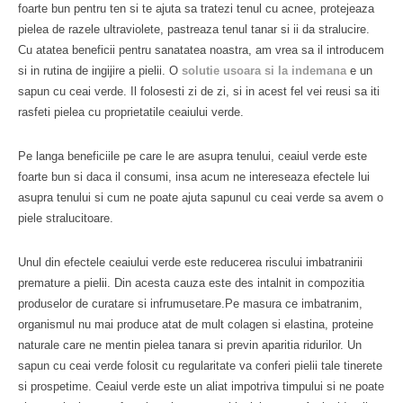
foarte bun pentru ten si te ajuta sa tratezi tenul cu acnee, protejeaza
pielea de razele ultraviolete, pastreaza tenul tanar si ii da stralucire.
Cu atatea beneficii pentru sanatatea noastra, am vrea sa il introducem
si in rutina de ingijire a pielii. O
solutie usoara si la indemana
e un
sapun cu ceai verde. Il folosesti zi de zi, si in acest fel vei reusi sa iti
rasfeti pielea cu proprietatile ceaiului verde.
Pe langa beneficiile pe care le are asupra tenului, ceaiul verde este
foarte bun si daca il consumi, insa acum ne intereseaza efectele lui
asupra tenului si cum ne poate ajuta sapunul cu ceai verde sa avem o
piele stralucitoare.
Unul din efectele ceaiului verde este reducerea riscului imbatranirii
premature a pielii. Din acesta cauza este des intalnit in compozitia
produselor de curatare si infrumusetare.Pe masura ce imbatranim,
organismul nu mai produce atat de mult colagen si elastina, proteine
naturale care ne mentin pielea tanara si previn aparitia ridurilor. Un
sapun cu ceai verde folosit cu regularitate va conferi pielii tale tinerete
si prospetime. Ceaiul verde este un aliat impotriva timpului si ne poate