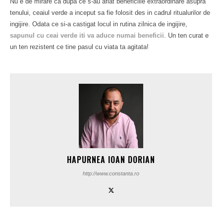
Nu e de mirare ca dupa ce s-au aflat beneficiile extraordinare asupra
tenului, ceaiul verde a inceput sa fie folosit des in cadrul ritualurilor de
ingijire. Odata ce si-a castigat locul in rutina zilnica de ingijire,
sapunul cu ceai verde iti va aduce numai beneficii
. Un ten curat e
un ten rezistent ce tine pasul cu viata ta agitata!
HAPURNEA IOAN DORIAN
http://www.constanta.ro