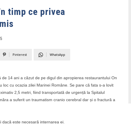
în timp ce privea
omis
15
Pinterest
WhatsApp
ă de 14 ani a căzut de pe digul din apropierea restaurantului On
u loc cu ocazia zilei Marinei Române. Se pare că fata s-a lovit
imativ 2,5 metri, fiind transportată de urgență la Spitalul
ra a suferit un traumatism cranio cerebral dar și o fractură a
li dacă este necesară internarea ei.