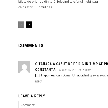
bilete de oriunde din țară, folosind telefonul mobil sau
calculatorul. Primul pas...
COMMENTS
O TÂNĂRĂ A CĂZUT DE PE DIG ÎN TIMP CE P
CONSTANȚA
August 15, 2015 At 2:58 pm
[…] Hapurnea Ioan Dorian Un accident grav a avut as
REPLY
LEAVE A REPLY