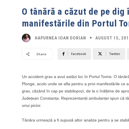
O tânără a căzut de pe dig 
manifestările din Portul T
AUGUST 15, 20
HAPURNEA IOAN DORIAN
Facebook
Twitter
Share
Un accident grav a avut astăzi loc în Portul Tomis. O tânăr
Plonge, acolo unde se afla pentru a privi manifestările ce a
grav, căzând în cap pe stabilopozi, de la o înălțime de aprox
Județean Constanța. Reprezentanții ambulanței spun că tână
unui picior.
Tănăra urmează a fi supusă altor analize pentru a se stabi