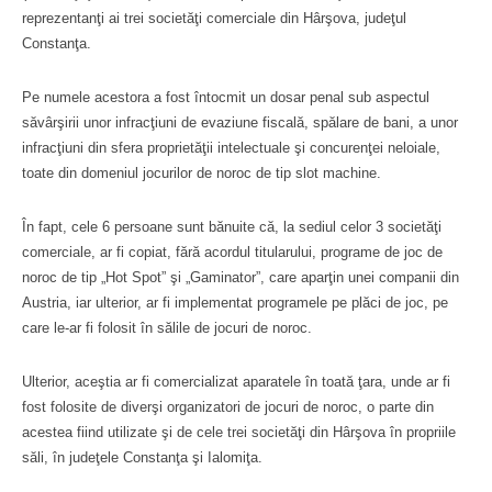
reprezentanţi ai trei societăţi comerciale din Hârşova, judeţul
Constanţa.
Pe numele acestora a fost întocmit un dosar penal sub aspectul
săvârşirii unor infracţiuni de evaziune fiscală, spălare de bani, a unor
infracţiuni din sfera proprietăţii intelectuale şi concurenţei neloiale,
toate din domeniul jocurilor de noroc de tip slot machine.
În fapt, cele 6 persoane sunt bănuite că, la sediul celor 3 societăţi
comerciale, ar fi copiat, fără acordul titularului, programe de joc de
noroc de tip „Hot Spot” şi „Gaminator”, care aparţin unei companii din
Austria, iar ulterior, ar fi implementat programele pe plăci de joc, pe
care le-ar fi folosit în sălile de jocuri de noroc.
Ulterior, aceştia ar fi comercializat aparatele în toată ţara, unde ar fi
fost folosite de diverşi organizatori de jocuri de noroc, o parte din
acestea fiind utilizate şi de cele trei societăţi din Hârşova în propriile
săli, în judeţele Constanţa şi Ialomiţa.