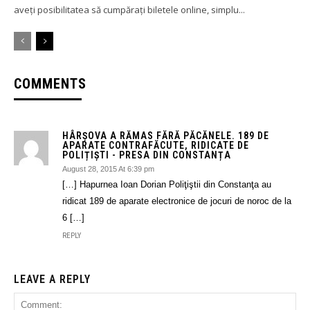
aveți posibilitatea să cumpărați biletele online, simplu...
COMMENTS
HÂRȘOVA A RĂMAS FĂRĂ PĂCĂNELE. 189 DE
APARATE CONTRAFĂCUTE, RIDICATE DE
POLIȚIȘTI - PRESA DIN CONSTANȚA
August 28, 2015 At 6:39 pm
[…] Hapurnea Ioan Dorian Poliţiştii din Constanţa au
ridicat 189 de aparate electronice de jocuri de noroc de la
6 […]
REPLY
LEAVE A REPLY