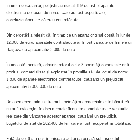
În urma cercetărilor, poliţiştii au ridicat 189 de astfel aparate
electronice de jocuri de noroc, care au fost expertizate,
concluzionându-se că erau contrafăcute.
Din cercetări a reieşit că, în timp ce un aparat original costă în jur de
12.000 de euro, aparatele contrafăcute ar fi fost vândute de firmele din
Hârşova cu aproximativ 3.000 de euro.
În această manieră, administratorul celor 3 societăţi comerciale ar fi
produs, comercializat şi exploatat în propriile săli de jocuri de noroc
1.800 de aparate electronice contrafăcute, cauzând un prejudiciu
aproximativ 5.000.000 de euro.
De asemenea, administratorul societăţilor comerciale este bănuit că
nu ar fi evidenţiat în documentele financiar-contabile toate veniturile
realizate din vânzarea acestor aparate, cauzând un prejudiciu
bugetului de stat de 202.400 de lei, care a fost recuperat în totalitate.
Faţă de cei 6 s-a pus în mişcare acţiunea penală sub aspectul