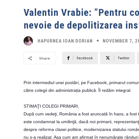
Valentin Vrabie: ”Pentru c
nevoie de depolitizarea inst
NOVEMBER 7, 2
HAPURNEA IOAN DORIAN
Facebook
Twitter
Share
Prin intermediul unei postări, pe Facebook, primarul comune
către colegii din administrația publică. Îl redăm integral.
STIMAŢI COLEGI PRIMARI,
După cum vedeţi, România a fost aruncată în haos, a fost tra
este condamnat la umilinţă, dacă noi primarii, reprezentanţi
despre reforma clasei politice, modernizarea statului român
nu s-a realizat. Aşa cum am afirmat în nenumărate rânduri, 