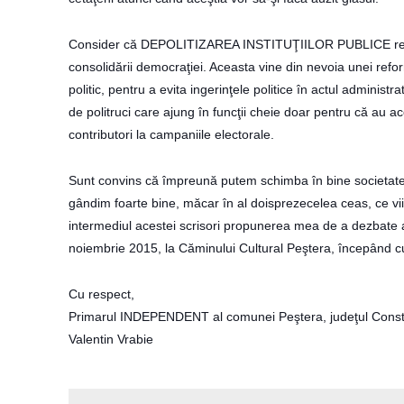
Consider că DEPOLITIZAREA INSTITUŢIILOR PUBLICE reprez
consolidării democraţiei. Aceasta vine din nevoia unei refor
politic, pentru a evita ingerinţele politice în actul administ
de politruci care ajung în funcţii cheie doar pentru că au ac
contributori la campaniile electorale.
Sunt convins că împreună putem schimba în bine societatea 
gândim foarte bine, măcar în al doisprezecelea ceas, ce vii
intermediul acestei scrisori propunerea mea de a dezbate ac
noiembrie 2015, la Căminului Cultural Peştera, începând c
Cu respect,
Primarul INDEPENDENT al comunei Peştera, judeţul Const
Valentin Vrabie