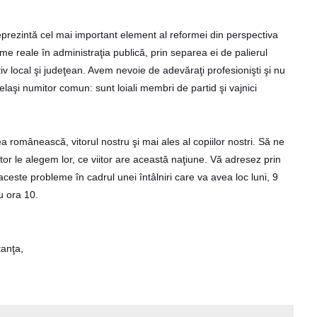
intă cel mai important element al reformei din perspectiva
me reale în administraţia publică, prin separea ei de palierul
rativ local şi judeţean. Avem nevoie de adevăraţi profesionişti şi nu
elaşi numitor comun: sunt loiali membri de partid şi vajnici
românească, vitorul nostru şi mai ales al copiilor nostri. Să ne
tor le alegem lor, ce viitor are această naţiune. Vă adresez prin
este probleme în cadrul unei întâlniri care va avea loc luni, 9
u ora 10.
anţa,