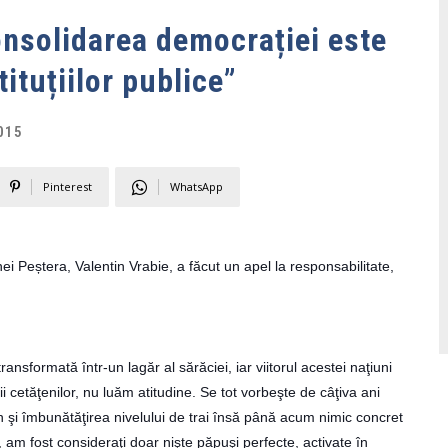
onsolidarea democrației este
ituțiilor publice”
015
Pinterest
WhatsApp
i Peștera, Valentin Vrabie, a făcut un apel la responsabilitate,
nsformată într-un lagăr al sărăciei, iar viitorul acestei naţiuni
i cetăţenilor, nu luăm atitudine. Se tot vorbeşte de câţiva ani
 şi îmbunătăţirea nivelului de trai însă până acum nimic concret
am fost consideraţi doar nişte păpuşi perfecte, activate în