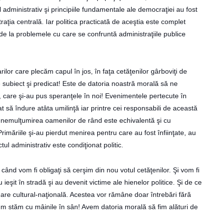
administrativ şi principiile fundamentale ale democraţiei au fost
traţia centrală. Iar politica practicată de aceştia este complet
i de la problemele cu care se confruntă administraţiile publice
ilor care plecăm capul în jos, în faţa cetăţenilor gârboviţi de
ntre subiect şi predicat! Este de datoria noastră morală să ne
, care şi-au pus speranţele în noi! Evenimentele pertecute în
t să îndure atâta umilinţă iar printre cei responsabili de această
 că nemulţumirea oamenilor de rând este echivalentă şi cu
rimăriile şi-au pierdut menirea pentru care au fost înfiinţate, au
tul administrativ este condiţionat politic.
când vom fi obligaţi să cerşim din nou votul cetăţenilor. Şi vom fi
 ieşit în stradă şi au devenit victime ale hienelor politice. Şi de ce
are cultural-naţională. Acestea vor rămâne doar întrebări fără
m stăm cu mâinile în sân! Avem datoria morală să fim alături de