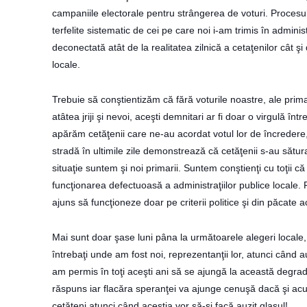
campaniile electorale pentru strângerea de voturi. Procesul 
terfelite sistematic de cei pe care noi i-am trimis în adminis
deconectată atât de la realitatea zilnică a cetaţenilor cât ş
locale.
Trebuie să conştientizăm că fără voturile noastre, ale primar
atâtea jriji şi nevoi, aceşti demnitari ar fi doar o virgulă î
apărăm cetăţenii care ne-au acordat votul lor de încredere
stradă în ultimile zile demonstrează că cetăţenii s-au sătura
situaţie suntem şi noi primarii. Suntem conştienţi cu toţii
funcţionarea defectuoasă a administraţiilor publice locale. P
ajuns să funcţioneze doar pe criterii politice şi din păcate ac
Mai sunt doar şase luni pâna la următoarele alegeri locale, 
întrebaţi unde am fost noi, reprezentanţii lor, atunci când au
am permis în toţi aceşti ani să se ajungă la această degrad
răspuns iar flacăra speranţei va ajunge cenuşă dacă şi acu
cetăţeni atunci când aceştia vor să-şi facă auzit glasul!