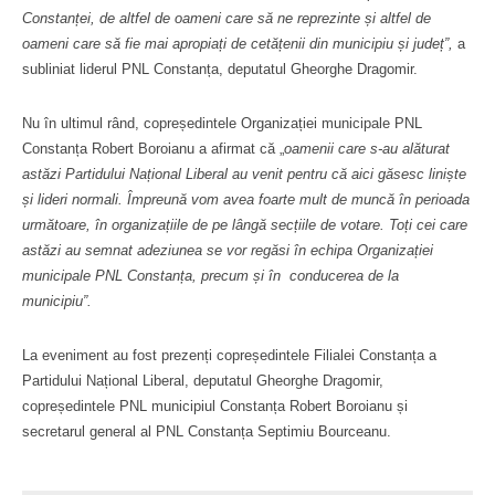
Constanței, de altfel de oameni care să ne reprezinte și altfel de
oameni care să fie mai apropiați de cetățenii din municipiu și județ”,
a
subliniat liderul PNL Constanța, deputatul Gheorghe Dragomir.
Nu în ultimul rând, copreședintele Organizației municipale PNL
Constanța Robert Boroianu a afirmat că „
oamenii care s-au alăturat
astăzi Partidului Național Liberal au venit pentru că aici găsesc liniște
și lideri normali. Împreună vom avea foarte mult de muncă în perioada
următoare, în organizațiile de pe lângă secțiile de votare. Toți cei care
astăzi au semnat adeziunea se vor regăsi în echipa Organizației
municipale PNL Constanța, precum și în conducerea de la
municipiu”.
La eveniment au fost prezenți copreședintele Filialei Constanța a
Partidului Național Liberal, deputatul Gheorghe Dragomir,
copreședintele PNL municipiul Constanța Robert Boroianu și
secretarul general al PNL Constanța Septimiu Bourceanu.