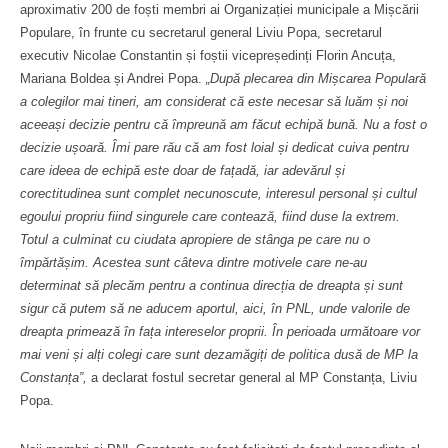
aproximativ 200 de foști membri ai Organizației municipale a Mișcării
Populare, în frunte cu secretarul general Liviu Popa, secretarul
executiv Nicolae Constantin și foștii vicepreședinți Florin Ancuța,
Mariana Boldea și Andrei Popa.
„După plecarea din Mișcarea Populară
a colegilor mai tineri, am considerat că este necesar să luăm și noi
aceeași decizie pentru că împreună am făcut echipă bună. Nu a fost o
decizie ușoară. Îmi pare rău că am fost loial și dedicat cuiva pentru
care ideea de echipă este doar de fațadă, iar adevărul și
corectitudinea sunt complet necunoscute, interesul personal și cultul
egoului propriu fiind singurele care contează, fiind duse la extrem.
Totul a culminat cu ciudata apropiere de stânga pe care nu o
împărtășim. Acestea sunt câteva dintre motivele care ne-au
determinat să plecăm pentru a continua direcția de dreapta și sunt
sigur că putem să ne aducem aportul, aici, în PNL, unde valorile de
dreapta primează în fața intereselor proprii. În perioada următoare vor
mai veni și alți colegi care sunt dezamăgiți de politica dusă de MP la
Constanța”,
a declarat fostul secretar general al MP Constanța, Liviu
Popa.