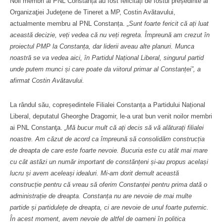
Noii membri ai PNL Constanța au fost felicitați de fostul președinte al
Organizaţiei Judeţene de Tineret a MP, Costin Avătavului,
actualmente membru al PNL Constanța.
„Sunt foarte fericit că ați luat
această decizie, veți vedea că nu veți regreta. Împreună am crezut în
proiectul PMP la Constanța, dar liderii aveau alte planuri. Munca
noastră se va vedea aici, în Partidul Național Liberal, singurul partid
unde putem munci și care poate da viitorul primar al Constanței”, a
afirmat Costin Avătavului.
La rândul său, copreședintele Filialei Constanța a Partidului Național
Liberal, deputatul Gheorghe Dragomir, le-a urat bun venit noilor membri
ai PNL Constanţa.
„Mă bucur mult că ați decis să vă alăturați filialei
noastre. Am căzut de acord ca împreună să consolidăm construcția
de dreapta de care este foarte nevoie. Bucuria este cu atât mai mare
cu cât astăzi un număr important de constănțeni și-au propus același
lucru și avem aceleași idealuri. Mi-am dorit demult această
construcție pentru că vreau să oferim Constanței pentru prima dată o
administrație de dreapta. Constanța nu are nevoie de mai multe
partide și partidulețe de dreapta, ci are nevoie de unul foarte puternic.
În acest moment, avem nevoie de altfel de oameni în politica