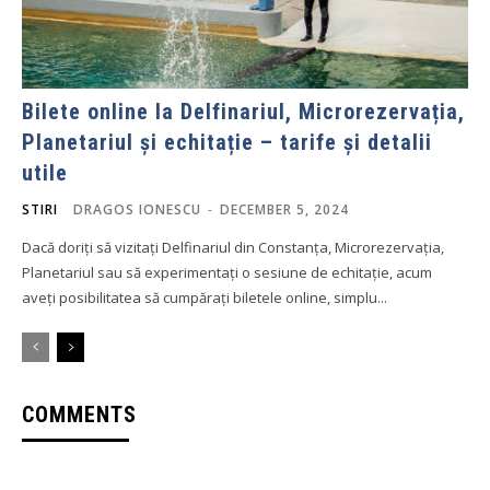
Bilete online la Delfinariul, Microrezervația,
Planetariul și echitație – tarife și detalii
utile
STIRI
DRAGOS IONESCU
-
DECEMBER 5, 2024
Dacă doriți să vizitați Delfinariul din Constanța, Microrezervația,
Planetariul sau să experimentați o sesiune de echitație, acum
aveți posibilitatea să cumpărați biletele online, simplu...
COMMENTS