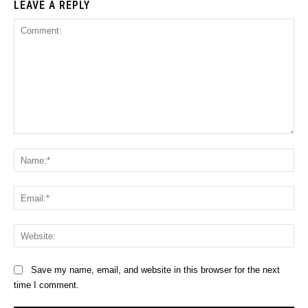
LEAVE A REPLY
Comment:
Na
Ema
Web
Save my name, email, and website in this browser for the next
time I comment.