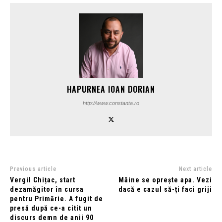
HAPURNEA IOAN DORIAN
http://www.constanta.ro
Previous article
Next article
Vergil Chițac, start
Mâine se oprește apa. Vezi
dezamăgitor în cursa
dacă e cazul să-ți faci griji
pentru Primărie. A fugit de
presă după ce-a citit un
discurs demn de anii 90