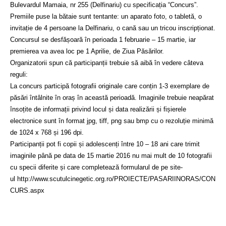
Bulevardul Mamaia, nr 255 (Delfinariu) cu specificația “Concurs”.
Premiile puse la bătaie sunt tentante: un aparato foto, o tabletă, o
invitație de 4 persoane la Delfinariu, o cană sau un tricou inscripționat.
Concursul se desfășoară în perioada 1 februarie – 15 martie, iar
premierea va avea loc pe 1 Aprilie, de Ziua Păsărilor.
Organizatorii spun că participanții trebuie să aibă în vedere câteva
reguli:
La concurs participă fotografii originale care conțin 1-3 exemplare de
păsări întâlnite în oraș în această perioadă. Imaginile trebuie neapărat
însoțite de informații privind locul și data realizării și fișierele
electronice sunt în format jpg, tiff, png sau bmp cu o rezoluție minimă
de 1024 x 768 și 196 dpi.
Participanții pot fi copii și adolescenți între 10 – 18 ani care trimit
imaginile până pe data de 15 martie 2016 nu mai mult de 10 fotografii
cu specii diferite și care completează formularul de pe site-
ul
http://www.scutulcinegetic.org.ro/PROIECTE/PASARIINORAS/CON
CURS.aspx