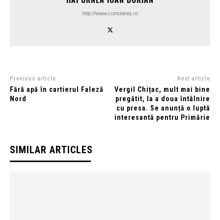
http://www.constanta.ro
Previous article
Next article
Fără apă în cartierul Faleză
Vergil Chițac, mult mai bine
Nord
pregătit, la a doua întâlnire
cu presa. Se anunță o luptă
interesantă pentru Primărie
SIMILAR ARTICLES