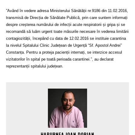
”Având în vedere adresa Ministerului Sănătății nr.9186 din 11.02.2016,
transmisă de Direcția de Sănătate Publică, prin care suntem informați
despre creșterea numărului de infecții acute respiratorii și gripa și se
recomandă să luăm urgent toate măsurile necesare în vederea limitării
contagiozității, începând cu data de 12.02.2016 se instituie carantina
la nivelul Spitalului Clinic Județean de Urgență “Sf. Apostol Andrei”
Constanța.
Pentru a proteja pacienții internați, se interzice accesul
vizitatorilor în spital pe toată perioada carantinei.”, au declarat
reprezentanții spitalului județean.
HAPURNEA IOAN DORIAN