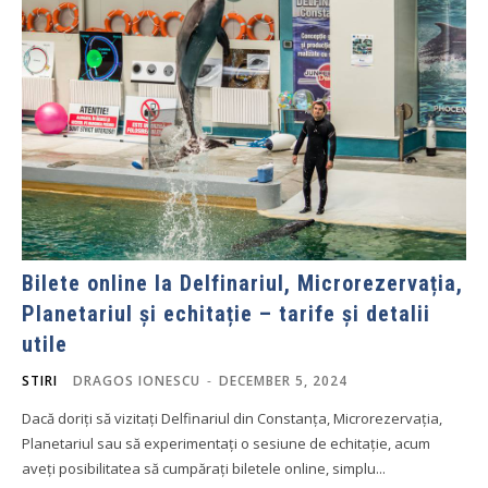
Bilete online la Delfinariul, Microrezervația,
Planetariul și echitație – tarife și detalii
utile
STIRI
DRAGOS IONESCU
-
DECEMBER 5, 2024
Dacă doriți să vizitați Delfinariul din Constanța, Microrezervația,
Planetariul sau să experimentați o sesiune de echitație, acum
aveți posibilitatea să cumpărați biletele online, simplu...