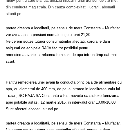
motiv pentru care s-a luat decizia inlocuirii unui tronson de 7,5 metri
din conducta magistrala. Din cauza complexitatii lucrarii, abonatii
situati pe
partea dreapta a localitatii, pe sensul de mers Constanta – Murfatlar
vor avea apa la presiuni normale in jurul orei 21,30.
Ne cerem scuze tuturor consumatorilor afectati, carora le dam
asigurari ca echipele RAJA fac tot posibilul pentru
remedierea avariei si reluarea furnizarii de apa intr-un timp cat mai
scurt.
Pantru remedierea unei avarii la conducta principala de alimentare cu
apa, cu diametrul de 400 mm, de pe la intrarea in localitatea Valu lui
Traian, SC RAJA SA Constanta a fost nevoita sa sisteze furnizarea
apei potabile astazi, 12 martie 2016, in intervalul orar 10,00-16,00.
Sunt afectati abonatii situati pe
partea dreapta a localitatii, pe sensul de mers Constanta – Murfatlar.
Ne cerem scuze tuturor consumatorilor afectati, carora le dam