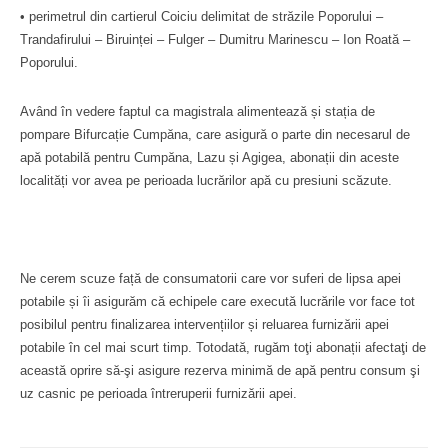
• perimetrul din cartierul Coiciu delimitat de străzile Poporului –
Trandafirului – Biruinței – Fulger – Dumitru Marinescu – Ion Roată –
Poporului.
Având în vedere faptul ca magistrala alimentează și stația de
pompare Bifurcație Cumpăna, care asigură o parte din necesarul de
apă potabilă pentru Cumpăna, Lazu și Agigea, abonații din aceste
localități vor avea pe perioada lucrărilor apă cu presiuni scăzute.
Ne cerem scuze față de consumatorii care vor suferi de lipsa apei
potabile și îi asigurăm că echipele care execută lucrările vor face tot
posibilul pentru finalizarea intervențiilor și reluarea furnizării apei
potabile în cel mai scurt timp. Totodată, rugăm toţi abonații afectaţi de
această oprire să-şi asigure rezerva minimă de apă pentru consum şi
uz casnic pe perioada întreruperii furnizării apei.