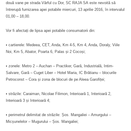
două vane pe strada Vârful cu Dor, SC RAJA SA este nevoită să
întrerupă furnizarea apei potabile miercuri, 13 aprilie 2016, în intervalul
01,00 – 18,00.
Vor fi afectați de lipsa apei potabile consumatorii din:
• cartierele: Medeea, CET, Anda, Km 4-5, Km 4, Anda, Doraly, Viile
Noi, Km 5, Abator, Poarta 6, Palas și 2 Cocoși;
• zonele: Metro 2 – Auchan – Practiker, Gară, Industrială, Intim-
Salvare, Gară – Cuget Liber – Hotel Maria, IC Brătianu – blocurile
Petroconst – Cora și zona de blocuri de pe Aleea Garofiței;
• străzile: Caraiman, Nicolae Filimon, Interioară 1, Interioară 2,
Interioară 3 și Interioară 4;
• perimetrul delimitat de străzile: Șos. Mangaliei – Amurgului –
Micșunelelor – Mugurului – Șos. Mangaliei;