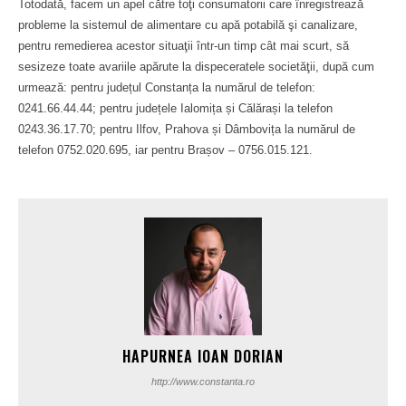
Totodată, facem un apel către toţi consumatorii care înregistrează
probleme la sistemul de alimentare cu apă potabilă şi canalizare,
pentru remedierea acestor situaţii într-un timp cât mai scurt, să
sesizeze toate avariile apărute la dispeceratele societăţii, după cum
urmează: pentru județul Constanța la numărul de telefon:
0241.66.44.44; pentru județele Ialomița și Călărași la telefon
0243.36.17.70; pentru Ilfov, Prahova și Dâmbovița la numărul de
telefon 0752.020.695, iar pentru Brașov – 0756.015.121.
HAPURNEA IOAN DORIAN
http://www.constanta.ro