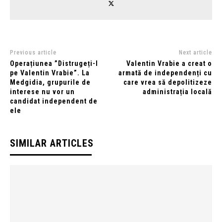
Previous article
Next article
Operațiunea ”Distrugeți-l
Valentin Vrabie a creat o
pe Valentin Vrabie”. La
armată de independenți cu
Medgidia, grupurile de
care vrea să depolitizeze
interese nu vor un
administrația locală
candidat independent de
ele
SIMILAR ARTICLES