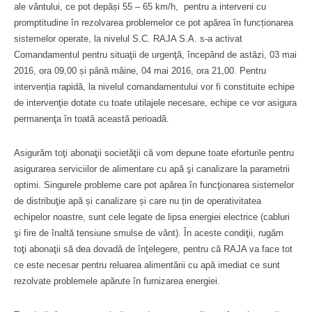
ale vântului, ce pot depăși 55 – 65 km/h, pentru a interveni cu
promptitudine în rezolvarea problemelor ce pot apărea în funcționarea
sistemelor operate, la nivelul S.C. RAJA S.A. s-a activat
Comandamentul pentru situaţii de urgenţă, începând de astăzi, 03 mai
2016, ora 09,00 și până mâine, 04 mai 2016, ora 21,00. Pentru
intervenția rapidă, la nivelul comandamentului vor fi constituite echipe
de intervenţie dotate cu toate utilajele necesare, echipe ce vor asigura
permanenţa în toată această perioadă.
Asigurăm toţi abonaţii societăţii că vom depune toate eforturile pentru
asigurarea serviciilor de alimentare cu apă şi canalizare la parametrii
optimi. Singurele probleme care pot apărea în funcţionarea sistemelor
de distribuţie apă și canalizare și care nu țin de operativitatea
echipelor noastre, sunt cele legate de lipsa energiei electrice (cabluri
şi fire de înaltă tensiune smulse de vânt). În aceste condiţii, rugăm
toţi abonaţii să dea dovadă de înţelegere, pentru că RAJA va face tot
ce este necesar pentru reluarea alimentării cu apă imediat ce sunt
rezolvate problemele apărute în furnizarea energiei.