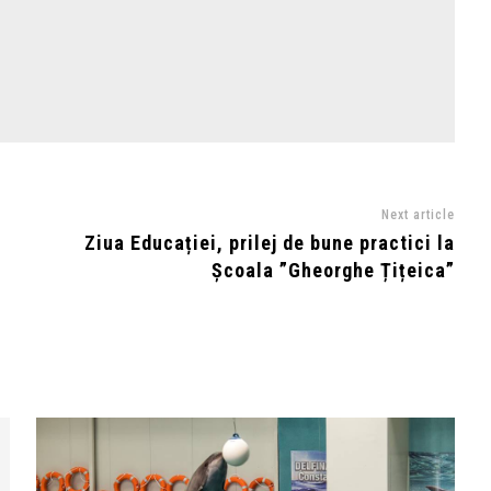
Next article
Ziua Educației, prilej de bune practici la
Școala ”Gheorghe Țițeica”