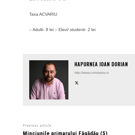
Taxa ACVARIU
– Adulti- 8 lei – Elevi/ studenti- 2 lei
HAPURNEA IOAN DORIAN
http://www.constanta.ro
Previous article
Minciunile primarului Făgădău (5)