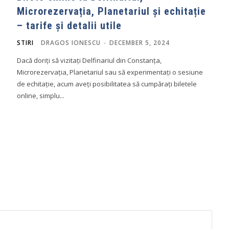
Microrezervația, Planetariul și echitație
– tarife și detalii utile
STIRI
DRAGOS IONESCU
-
DECEMBER 5, 2024
Dacă doriți să vizitați Delfinariul din Constanța,
Microrezervația, Planetariul sau să experimentați o sesiune
de echitație, acum aveți posibilitatea să cumpărați biletele
online, simplu...