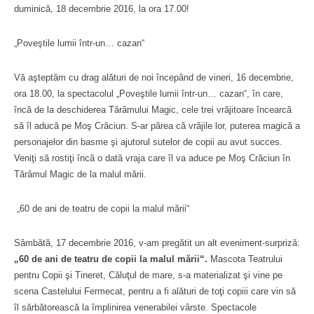
duminică, 18 decembrie 2016, la ora 17.00!
„Poveştile lumii într-un… cazan“
Vă aşteptăm cu drag alături de noi începând de vineri, 16 decembrie,
ora 18.00, la spectacolul „Poveştile lumii într-un… cazan“, în care,
încă de la deschiderea Tărâmului Magic, cele trei vrăjitoare încearcă
să îl aducă pe Moş Crăciun. S-ar părea că vrăjile lor, puterea magică a
personajelor din basme şi ajutorul sutelor de copii au avut succes.
Veniţi să rostiţi încă o dată vraja care îl va aduce pe Moş Crăciun în
Tărâmul Magic de la malul mării.
„60 de ani de teatru de copii la malul mării“
Sâmbătă, 17 decembrie 2016, v-am pregătit un alt eveniment-surpriză:
„60 de ani de teatru de copii la malul mării“.
Mascota Teatrului
pentru Copii şi Tineret, Căluţul de mare, s-a materializat şi vine pe
scena Castelului Fermecat, pentru a fi alături de toţi copiii care vin să
îl sărbătorească la împlinirea venerabilei vârste. Spectacole