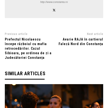
http://www.constanta.ro
Previous article
Next article
Prefectul Nicolaescu
Avarie RAJA în cartierul
începe războiul cu mafia
Faleză Nord din Constanța
retrocedărilor. Cazul
Sibioara, pe ordinea de zi a
Judecătoriei Constanța
SIMILAR ARTICLES