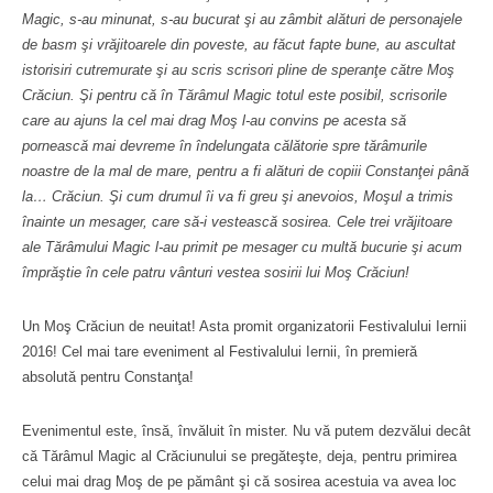
Magic, s-au minunat, s-au bucurat şi au zâmbit alături de personajele
de basm şi vrăjitoarele din poveste, au făcut fapte bune, au ascultat
istorisiri cutremurate şi au scris scrisori pline de speranţe către Moş
Crăciun. Şi pentru că în Tărâmul Magic totul este posibil, scrisorile
care au ajuns la cel mai drag Moş l-au convins pe acesta să
pornească mai devreme în îndelungata călătorie spre tărâmurile
noastre de la mal de mare, pentru a fi alături de copiii Constanţei până
la… Crăciun. Şi cum drumul îi va fi greu şi anevoios, Moşul a trimis
înainte un mesager, care să-i vestească sosirea. Cele trei vrăjitoare
ale Tărâmului Magic l-au primit pe mesager cu multă bucurie şi acum
împrăştie în cele patru vânturi vestea sosirii lui Moş Crăciun!
Un Moş Crăciun de neuitat! Asta promit organizatorii Festivalului Iernii
2016! Cel mai tare eveniment al Festivalului Iernii, în premieră
absolută pentru Constanţa!
Evenimentul este, însă, învăluit în mister. Nu vă putem dezvălui decât
că Tărâmul Magic al Crăciunului se pregăteşte, deja, pentru primirea
celui mai drag Moş de pe pământ şi că sosirea acestuia va avea loc