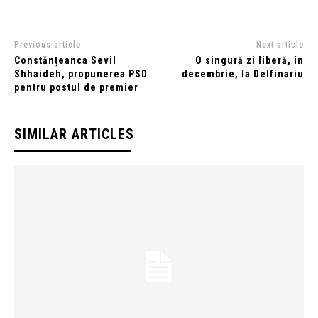
Previous article
Next article
Constănțeanca Sevil
O singură zi liberă, în
Shhaideh, propunerea PSD
decembrie, la Delfinariu
pentru postul de premier
SIMILAR ARTICLES