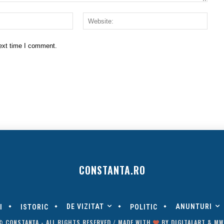
Email:*
Websi
next time I comment.
CONSTANTA.RO
DE VIZITAT
ANUNTURI
I
ISTORIC
POLITIC
© CONSTANȚA - ALL RIGHTS RESERVED / MADE WITH
BY
DIGITALART
&
MW