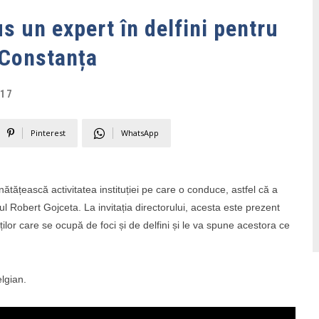
us un expert în delfini pentru
 Constanța
017
Pinterest
WhatsApp
ățească activitatea instituției pe care o conduce, astfel că a
ul Robert Gojceta. La invitația directorului, acesta este prezent
ilor care se ocupă de foci și de delfini și le va spune acestora ce
elgian.