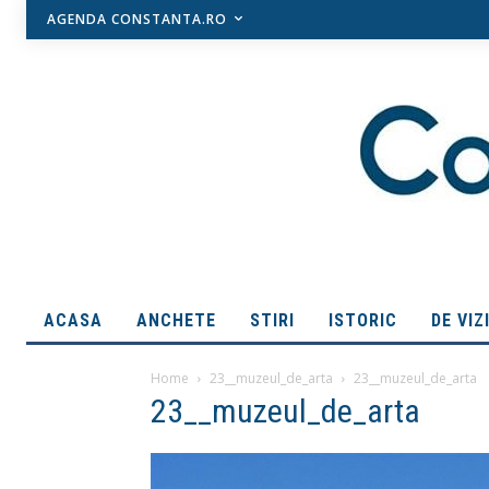
AGENDA CONSTANTA.RO
ACASA
ANCHETE
STIRI
ISTORIC
DE VIZ
Home
23__muzeul_de_arta
23__muzeul_de_arta
23__muzeul_de_arta