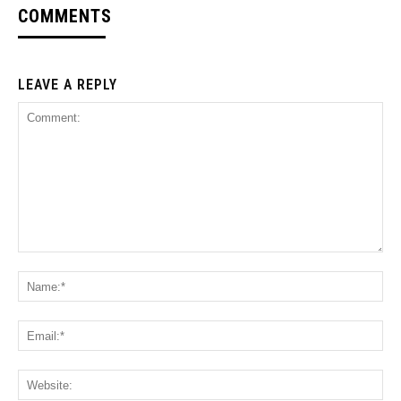
COMMENTS
LEAVE A REPLY
Comment:
Na
Ema
Web