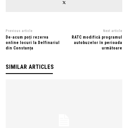
Previous article
Next article
De-acum poți rezerva
RATC modifică programul
online locuri la Delfinariul
autobuzelor în perioada
din Constanța
următoare
SIMILAR ARTICLES