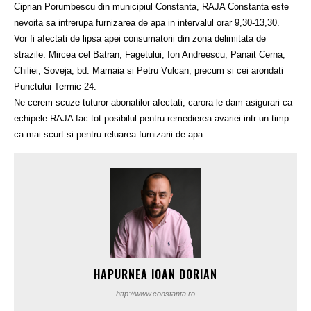
Ciprian Porumbescu din municipiul Constanta, RAJA Constanta este
nevoita sa intrerupa furnizarea de apa in intervalul orar 9,30-13,30.
Vor fi afectati de lipsa apei consumatorii din zona delimitata de
strazile: Mircea cel Batran, Fagetului, Ion Andreescu, Panait Cerna,
Chiliei, Soveja, bd. Mamaia si Petru Vulcan, precum si cei arondati
Punctului Termic 24.
Ne cerem scuze tuturor abonatilor afectati, carora le dam asigurari ca
echipele RAJA fac tot posibilul pentru remedierea avariei intr-un timp
ca mai scurt si pentru reluarea furnizarii de apa.
HAPURNEA IOAN DORIAN
http://www.constanta.ro